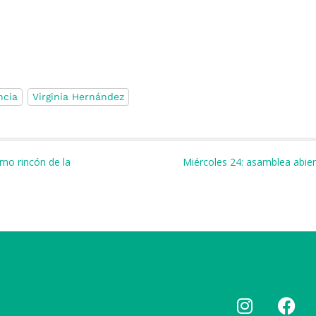
ncia
Virginia Hernández
m
r
imo rincón de la
Miércoles 24: asamblea abie