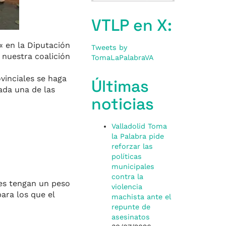
VTLP en X:
«
en la Diputación
Tweets by
 nuestra c
oalición
TomaLaPalabraVA
vinciales se haga
Últimas
ada una de las
noticias
Valladolid Toma
la Palabra pide
reforzar las
políticas
municipales
contra la
es tengan un peso
violencia
ara los que el
machista ante el
repunte de
asesinatos