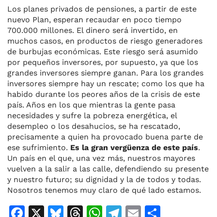
Los planes privados de pensiones, a partir de este
nuevo Plan, esperan recaudar en poco tiempo
700.000 millones. El dinero será invertido, en
muchos casos, en productos de riesgo generadores
de burbujas económicas. Este riesgo será asumido
por pequeños inversores, por supuesto, ya que los
grandes inversores siempre ganan. Para los grandes
inversores siempre hay un rescate; como los que ha
habido durante los peores años de la crisis de este
país. Años en los que mientras la gente pasa
necesidades y sufre la pobreza energética, el
desempleo o los desahucios, se ha rescatado,
precisamente a quien ha provocado buena parte de
ese sufrimiento.
Es la gran vergüenza de este país
.
Un país en el que, una vez más, nuestros mayores
vuelven a la salir a las calle, defendiendo su presente
y nuestro futuro; su dignidad y la de todos y todas.
Nosotros tenemos muy claro de qué lado estamos.
F
X
Bl
T
W
T
E
C