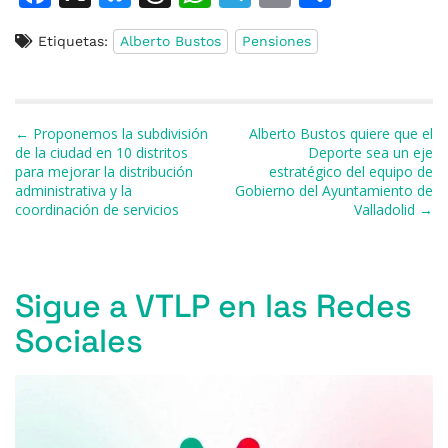
a
u
h
h
el
m
o
Etiquetas:
Alberto Bustos
Pensiones
c
e
re
at
e
ai
m
e
s
a
s
gr
l
p
b
k
d
A
a
ar
Navegación de entradas
← Proponemos la subdivisión
Alberto Bustos quiere que el
o
y
s
p
m
ti
de la ciudad en 10 distritos
Deporte sea un eje
para mejorar la distribución
estratégico del equipo de
o
p
r
administrativa y la
Gobierno del Ayuntamiento de
k
coordinación de servicios
Valladolid →
Sigue a VTLP en las Redes
Sociales