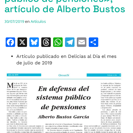
artículo de Alberto Bustos
30/07/2019
en
Artículos
F
X
Bl
T
W
T
E
C
a
u
h
h
el
m
o
Artículo publicado en Delicias al Día el mes
c
e
re
at
e
ai
m
de julio de 2019
e
s
a
s
gr
l
p
b
k
d
A
a
ar
o
y
s
p
m
ti
o
p
r
k