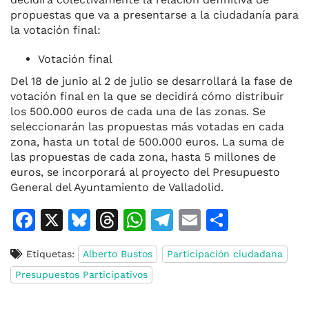
propuestas que va a presentarse a la ciudadanía para
la votación final:
Votación final
Del 18 de junio al 2 de julio se desarrollará la fase de
votación final en la que se decidirá cómo distribuir
los 500.000 euros de cada una de las zonas. Se
seleccionarán las propuestas más votadas en cada
zona, hasta un total de 500.000 euros. La suma de
las propuestas de cada zona, hasta 5 millones de
euros, se incorporará al proyecto del Presupuesto
General del Ayuntamiento de Valladolid.
F
X
Bl
T
W
T
E
C
a
u
h
h
el
m
o
Etiquetas:
Alberto Bustos
Participación ciudadana
c
e
re
at
e
ai
m
Presupuestos Participativos
e
s
a
s
gr
l
p
b
k
d
A
a
ar