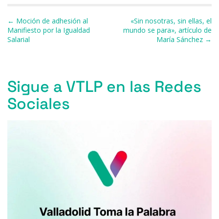
o
y
s
p
m
ti
Navegación de entradas
← Moción de adhesión al
«Sin nosotras, sin ellas, el
o
p
r
Manifiesto por la Igualdad
mundo se para», artículo de
Salarial
María Sánchez →
k
Sigue a VTLP en las Redes
Sociales