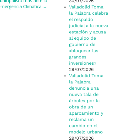
nicipalista más ante la
30/07/2026
Emergencia Climática →
Valladolid Toma
la Palabra celebra
el respaldo
judicial a la nueva
estación y acusa
al equipo de
gobierno de
«bloquear las
grandes
inversiones»
29/07/2026
Valladolid Toma
la Palabra
denuncia una
nueva tala de
árboles por la
obra de un
aparcamiento y
reclama un
cambio en el
modelo urbano
29/07/2026