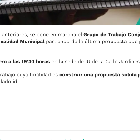
anteriores, se pone en marcha el
Grupo de Trabajo Conj
scalidad Municipal
partiendo de la última propuesta que
ro a las 19’30 horas
en la sede de IU de la Calle Jardines
rabajo cuya finalidad es
construir una propuesta sólida p
ladolid.
m
r