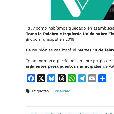
Tal y como habíamos quedado en asambleas 
Toma la Palabra e Izquierda Unida sobre Fi
grupo municipal en 2019.
La reunión se realizará el
martes 18 de febre
Te animamos a participar en este grupo de t
siguientes presupuestos municipales
de Val
F
X
Bl
T
W
T
E
C
a
u
h
h
el
m
o
Etiquetas:
Fiscalidad
c
e
re
at
e
ai
e
s
a
s
gr
l
p
b
k
d
A
a
a