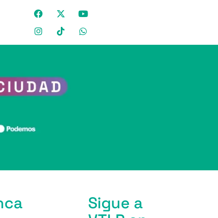
nca
Sigue a