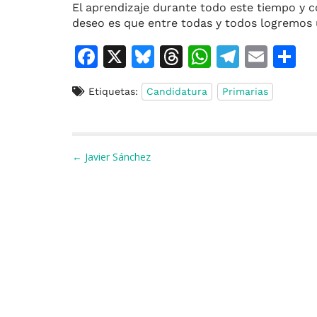
El aprendizaje durante todo este tiempo y
deseo es que entre todas y todos logremos 
F
X
Bl
T
W
T
E
C
a
u
h
h
el
m
o
Etiquetas:
Candidatura
Primarias
c
e
re
at
e
ai
e
s
a
s
gr
l
p
b
k
d
A
a
a
Navegación de entradas
← Javier Sánchez
o
y
s
p
m
ti
o
p
r
k