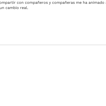
 compartir con compañeros y compañeras me ha animado a
un cambio real.
m
r