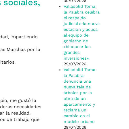
 sociales,
30/07/2026
Valladolid Toma
la Palabra celebra
el respaldo
judicial a la nueva
estación y acusa
al equipo de
idad, impartiendo
gobierno de
«bloquear las
las Marchas por la
grandes
inversiones»
tarios.
29/07/2026
Valladolid Toma
la Palabra
denuncia una
nueva tala de
árboles por la
obra de un
pio, me gustó la
aparcamiento y
aderas necesidades
reclama un
r la realidad.
cambio en el
os de trabajo que
modelo urbano
29/07/2026