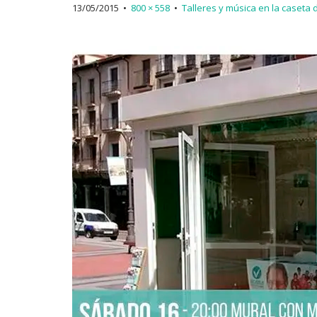
13/05/2015
•
800 × 558
•
Talleres y música en la caseta