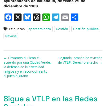
Ayuntamiento de Valladolid, de fecha 29 de
diciembre de 1989
.
F
X
Bl
T
W
T
E
C
a
u
h
h
el
m
o
Etiquetas:
aparcamiento
Gestión
Gestión pública
c
e
re
at
e
ai
m
Nevasa
e
s
a
s
gr
l
p
b
k
d
A
a
ar
o
y
s
p
m
ti
Navegación de entradas
← Llevamos al Pleno el
Segunda jornada de vivienda
o
p
r
acuerdo por una Ciudad Verde,
de VTLP: Derecho a techo →
la defensa de la diversidad
k
religiosa y el reconocimiento
al pueblo gitano
Sigue a VTLP en las Redes