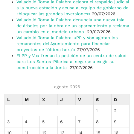
Valladolid Toma la Palabra celebra el respaldo judicial
a la nueva estación y acusa al equipo de gobierno de
«bloquear las grandes inversiones»
29/07/2026
Valladolid Toma la Palabra denuncia una nueva tala
de árboles por la obra de un aparcamiento y reclama
un cambio en el modelo urbano
29/07/2026
Valladolid Toma la Palabra: «PP y Vox agotan los
remanentes del Ayuntamiento para financiar
proyectos de “última hora”»
27/07/2026
El PP y Vox frenan la petición de un centro de salud
para Los Santos-Pilarica al negarse a exigir su
construcción a la Junta
27/07/2026
agosto 2026
L
M
X
J
V
S
D
1
2
3
4
5
6
7
8
9
10
11
12
13
14
15
16