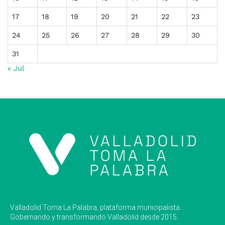
17
18
19
20
21
22
23
24
25
26
27
28
29
30
31
« Jul
Valladolid Toma La Palabra, plataforma municipalista.
Gobernando y transformando Valladolid desde 2015.