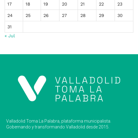
17
18
19
20
21
22
23
24
25
26
27
28
29
30
31
« Jul
Valladolid Toma La Palabra, plataforma municipalista.
Gobernando y transformando Valladolid desde 2015.