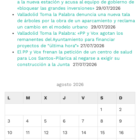
a la nueva estación y acusa al equipo de gobierno de
«bloquear las grandes inversiones»
29/07/2026
Valladolid Toma la Palabra denuncia una nueva tala
de árboles por la obra de un aparcamiento y reclama
un cambio en el modelo urbano
29/07/2026
Valladolid Toma la Palabra: «PP y Vox agotan los
remanentes del Ayuntamiento para financiar
proyectos de “última hora”»
27/07/2026
El PP y Vox frenan la petición de un centro de salud
para Los Santos-Pilarica al negarse a exigir su
construcción a la Junta
27/07/2026
agosto 2026
L
M
X
J
V
S
D
1
2
3
4
5
6
7
8
9
10
11
12
13
14
15
16