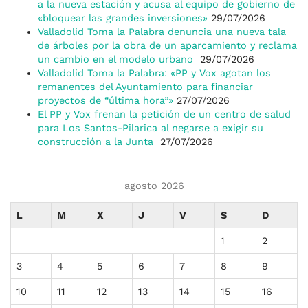
a la nueva estación y acusa al equipo de gobierno de
«bloquear las grandes inversiones»
29/07/2026
Valladolid Toma la Palabra denuncia una nueva tala
de árboles por la obra de un aparcamiento y reclama
un cambio en el modelo urbano
29/07/2026
Valladolid Toma la Palabra: «PP y Vox agotan los
remanentes del Ayuntamiento para financiar
proyectos de “última hora”»
27/07/2026
El PP y Vox frenan la petición de un centro de salud
para Los Santos-Pilarica al negarse a exigir su
construcción a la Junta
27/07/2026
agosto 2026
L
M
X
J
V
S
D
1
2
3
4
5
6
7
8
9
10
11
12
13
14
15
16