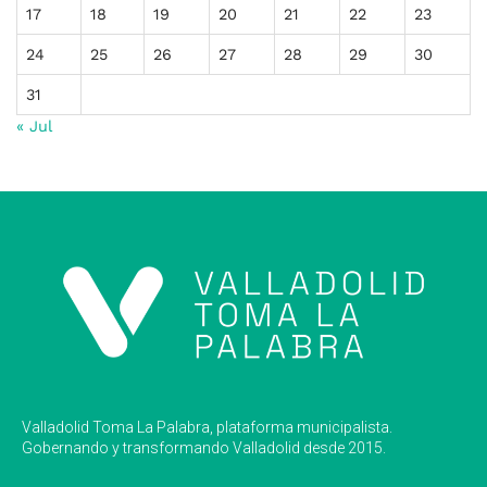
17
18
19
20
21
22
23
24
25
26
27
28
29
30
31
« Jul
Valladolid Toma La Palabra, plataforma municipalista.
Gobernando y transformando Valladolid desde 2015.