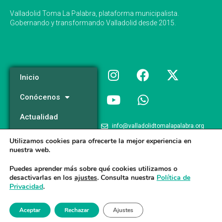
Valladolid Toma La Palabra, plataforma municipalista.
Gobernando y transformando Valladolid desde 2015.
Inicio
Conócenos
Actualidad
info@valladolidtomalapalabra.org
Programa
Utilizamos cookies para ofrecerte la mejor experiencia en
+34 983 426 124
nuestra web.
Participa
+34 681 981 537
Puedes aprender más sobre qué cookies utilizamos o
desactivarlas en los
ajustes
. Consulta nuestra
Política de
Privacidad
.
Valladolid Toma la Palabra © 2026
Aceptar
Rechazar
Ajustes
Aviso legal
/
Poltica de Privacidad
/
Politica de Cookies