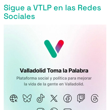
o
y
s
p
m
ti
k
Sigue a VTLP en las Redes
o
p
r
Sociales
k