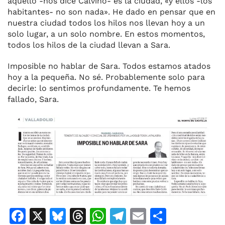
aquello -nos dice Calvino- es la ciudad, «y ellos -los
habitantes- no son nada». He dado en pensar que en
nuestra ciudad todos los hilos nos llevan hoy a un
solo lugar, a un solo nombre. En estos momentos,
todos los hilos de la ciudad llevan a Sara.
Imposible no hablar de Sara. Todos estamos atados
hoy a la pequeña. No sé. Probablemente solo para
decirle: lo sentimos profundamente. Te hemos
fallado, Sara.
F
X
Bl
T
W
T
E
C