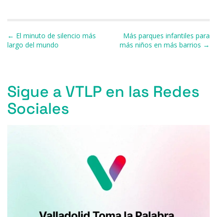
a
u
h
h
el
m
o
c
e
re
at
e
ai
m
e
s
a
s
gr
l
p
Navegación de entradas
← El minuto de silencio más
Más parques infantiles para
largo del mundo
más niños en más barrios →
b
k
d
A
a
ar
o
y
s
p
m
ti
o
p
r
Sigue a VTLP en las Redes
k
Sociales