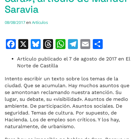
Saravia
08/08/2017
en
Artículos
F
X
Bl
T
W
T
E
C
a
u
h
h
el
m
o
Artículo publicado el 7 de agosto de 2017 en El
c
e
re
at
e
ai
m
Norte de Castilla
e
s
a
s
gr
l
p
Intento escribir un texto sobre los temas de la
b
k
d
A
a
ar
ciudad. Que se acumulan. Hay muchos asuntos que
o
y
s
p
m
ti
se amontonan reclamando nuestra atención. Su
lugar, su debate, su «visibilidad». Asuntos de medio
o
p
r
ambiente. De participación. Asuntos sociales. De
k
seguridad. Temas de cultura. Por supuesto, de
Hacienda. Los de empleo son críticos. Y los hay,
naturalmente, de urbanismo.