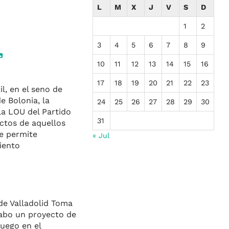
L
M
X
J
V
S
D
1
2
,
3
4
5
6
7
8
9
10
11
12
13
14
15
16
17
18
19
20
21
22
23
l, en el seno de
e Bolonia, la
24
25
26
27
28
29
30
la LOU del Partido
31
ctos de aquellos
me permite
« Jul
iento
de Valladolid Toma
cabo un proyecto de
juego en el