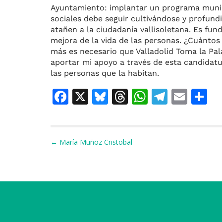
Ayuntamiento: implantar un programa munici
sociales debe seguir cultivándose y profun
atañen a la ciudadanía vallisoletana. Es fu
mejora de la vida de las personas. ¿Cuánto
más es necesario que Valladolid Toma la Pal
aportar mi apoyo a través de esta candidatu
las personas que la habitan.
F
X
Bl
T
W
T
E
C
a
u
h
h
el
m
o
c
e
re
at
e
ai
e
s
a
s
gr
l
p
Navegación de entradas
← María Muñoz Cristobal
b
k
d
A
a
a
o
y
s
p
m
ti
o
p
r
k