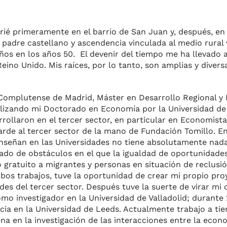
ié primeramente en el barrio de San Juan y, después, en e
 padre castellano y ascendencia vinculada al medio rural 
os en los años 50. El devenir del tiempo me ha llevado a
ino Unido. Mis raíces, por lo tanto, son amplias y diversa
Complutense de Madrid, Máster en Desarrollo Regional y 
alizando mi Doctorado en Economía por la Universidad de 
rollaron en el tercer sector, en particular en Economista
tarde al tercer sector de la mano de Fundación Tomillo. 
nseñan en las Universidades no tiene absolutamente nada
do de obstáculos en el que la igualdad de oportunidades 
gratuito a migrantes y personas en situación de reclusió
bos trabajos, tuve la oportunidad de crear mi propio pr
es del tercer sector. Después tuve la suerte de virar mi 
omo investigador en la Universidad de Valladolid; durante
ncia en la Universidad de Leeds. Actualmente trabajo a ti
a en la investigación de las interacciones entre la econ