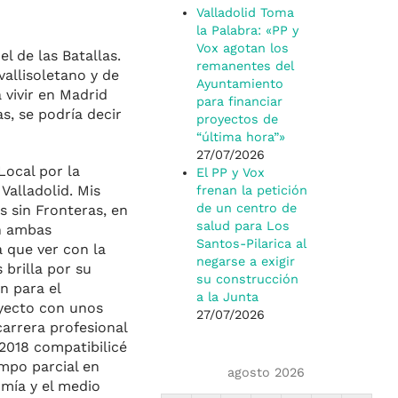
Valladolid Toma
la Palabra: «PP y
Vox agotan los
l de las Batallas.
remanentes del
vallisoletano y de
Ayuntamiento
 vivir en Madrid
para financiar
s, se podría decir
proyectos de
“última hora”»
27/07/2026
Local por la
El PP y Vox
Valladolid. Mis
frenan la petición
de un centro de
s sin Fronteras, en
salud para Los
En ambas
Santos-Pilarica al
 que ver con la
negarse a exigir
brilla por su
su construcción
n para el
a la Junta
oyecto con unos
27/07/2026
carrera profesional
 2018 compatibilicé
empo parcial en
agosto 2026
omía y el medio