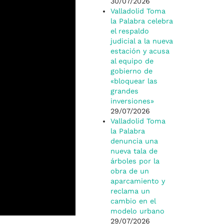
30/07/2026
Valladolid Toma
la Palabra celebra
el respaldo
judicial a la nueva
estación y acusa
al equipo de
gobierno de
«bloquear las
grandes
inversiones»
29/07/2026
Valladolid Toma
la Palabra
denuncia una
nueva tala de
árboles por la
obra de un
aparcamiento y
reclama un
cambio en el
modelo urbano
29/07/2026