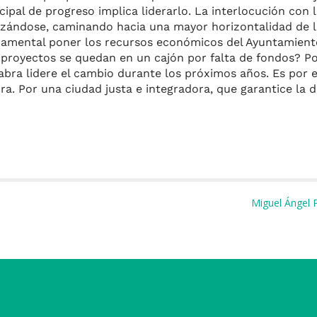
pal de progreso implica liderarlo. La interlocución con
dizándose, caminando hacia una mayor horizontalidad de l
ndamental poner los recursos económicos del Ayuntamiento 
s proyectos se quedan en un cajón por falta de fondos? P
abra lidere el cambio durante los próximos años. Es por e
ra. Por una ciudad justa e integradora, que garantice la 
m
Miguel Ángel 
r