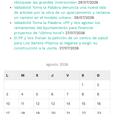
«bloquear las grandes inversiones»
29/07/2026
Valladolid Toma la Palabra denuncia una nueva tala
de árboles por la obra de un aparcamiento y reclama
un cambio en el modelo urbano
29/07/2026
Valladolid Toma la Palabra: «PP y Vox agotan los
remanentes del Ayuntamiento para financiar
proyectos de “última hora”»
27/07/2026
El PP y Vox frenan la petición de un centro de salud
para Los Santos-Pilarica al negarse a exigir su
construcción a la Junta
27/07/2026
agosto 2026
L
M
X
J
V
S
D
1
2
3
4
5
6
7
8
9
10
11
12
13
14
15
16
17
18
19
20
21
22
23