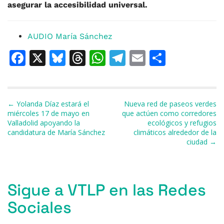
asegurar la accesibilidad universal.
AUDIO María Sánchez
F
X
Bl
T
W
T
E
C
a
u
h
h
el
m
o
c
e
re
at
e
ai
m
e
s
a
s
gr
l
p
Navegación de entradas
← Yolanda Díaz estará el
Nueva red de paseos verdes
miércoles 17 de mayo en
que actúen como corredores
b
k
d
A
a
ar
Valladolid apoyando la
ecológicos y refugios
candidatura de María Sánchez
climáticos alrededor de la
o
y
s
p
m
ti
ciudad →
o
p
r
k
Sigue a VTLP en las Redes
Sociales