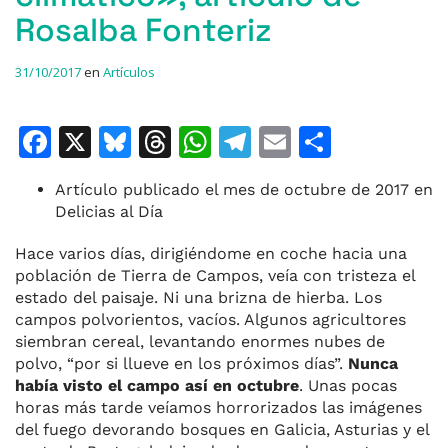
Rosalba Fonteriz
31/10/2017
en
Artículos
F
X
Bl
T
W
T
E
C
a
u
h
h
el
m
o
Artículo publicado el mes de octubre de 2017 en
c
e
re
at
e
ai
m
Delicias al Día
e
s
a
s
gr
l
p
Hace varios días, dirigiéndome en coche hacia una
b
k
d
A
a
ar
población de Tierra de Campos, veía con tristeza el
o
y
s
p
m
ti
estado del paisaje. Ni una brizna de hierba. Los
campos polvorientos, vacíos. Algunos agricultores
o
p
r
siembran cereal, levantando enormes nubes de
k
polvo, “por si llueve en los próximos días”.
Nunca
había visto el campo así en octubre
. Unas pocas
horas más tarde veíamos horrorizados las imágenes
del fuego devorando bosques en Galicia, Asturias y el