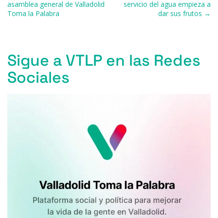
o
y
s
p
m
ti
asamblea general de Valladolid
servicio del agua empieza a
Toma la Palabra
dar sus frutos →
o
p
r
k
Sigue a VTLP en las Redes
Sociales