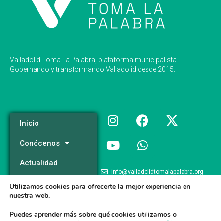
Valladolid Toma La Palabra, plataforma municipalista.
Gobernando y transformando Valladolid desde 2015.
Inicio
Conócenos
Actualidad
info@valladolidtomalapalabra.org
Programa
Utilizamos cookies para ofrecerte la mejor experiencia en
+34 983 426 124
nuestra web.
Participa
+34 681 981 537
Puedes aprender más sobre qué cookies utilizamos o