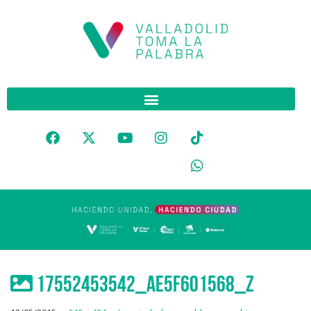
17552453542_ae5f601568_z