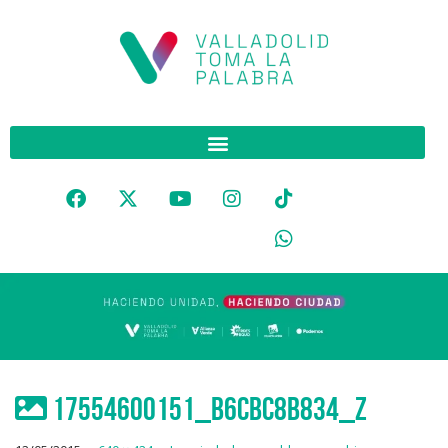
17554600151_b6cbc8b834_z