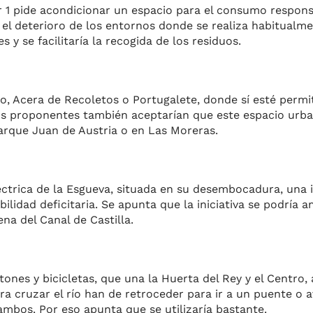
r 1 pide acondicionar un espacio para el consumo respons
 el deterioro de los entornos donde se realiza habitualme
y se facilitaría la recogida de los residuos.
, Acera de Recoletos o Portugalete, donde sí esté permit
os proponentes también aceptarían que este espacio urb
 parque Juan de Austria o en Las Moreras.
éctrica de la Esgueva, situada en su desembocadura, una 
ilidad deficitaria. Se apunta que la iniciativa se podría a
ena del Canal de Castilla.
nes y bicicletas, que una la Huerta del Rey y el Centro, a
a cruzar el río han de retroceder para ir a un puente o a
 ambos. Por eso apunta que se utilizaría bastante.