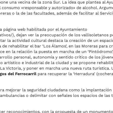
one una vecina de la zona Sur. La idea que plantea al Ay
l consumo «responsable y autorizado» de alcohol. Argum
eras o la de las facultades, además de facilitar al Servic
la página web habilitada por el Ayuntamiento
ivos/), dejan ver la preocupación de los vallisoletanos p
ar la actividad cultural destaca la creación de un espacio
 de rehabilitar el bar ‘Los Álamos’, en las Moreras para c
e en la relación la puesta en marcha de un ‘Pintódromo’,
rrollo personal, autonomía y sentido crítico de los jóven
artístico e industrial de la ciudad y se propone rehabilit
 La Victoria, y poner en marcha una nueva ruta turística. 
os del Ferrocarril
para recuperar la ‘Herradura’ (cochera
ara mejorar la seguridad ciudadana como la implantación 
 ambulancias o delimitar con señales los espacios de las 
acer reconocimientos, con la propuesta de un monumento