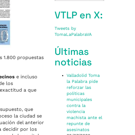
VTLP en X:
Tweets by
TomaLaPalabraVA
Últimas
as 1.800 propuestas
noticias
Valladolid Toma
ecinos
e incluso
la Palabra pide
de los
reforzar las
exactitud a que
políticas
municipales
contra la
esupuesto, que
violencia
oceso la ciudad se
machista ante el
uación del anterior
repunte de
 decidir por los
asesinatos