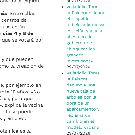
ona de la capital.
30/07/2026
Valladolid Toma
la Palabra celebra
más
. Entre ellas
el respaldo
, centros de
judicial a la nueva
ra se están
estación y acusa
os
días 4 y 8 de
al equipo de
a que se votará por
gobierno de
«bloquear las
grandes
s
y que pueden
inversiones»
como la creación de
29/07/2026
Valladolid Toma
la Palabra
le, por ejemplo en
denuncia una
nueva tala de
rante 10 años. «No
árboles por la
área, para que
obra de un
 explica la vecina
aparcamiento y
n ella se puede
reclama un
s y empleo.
cambio en el
modelo urbano
olémica es la
29/07/2026