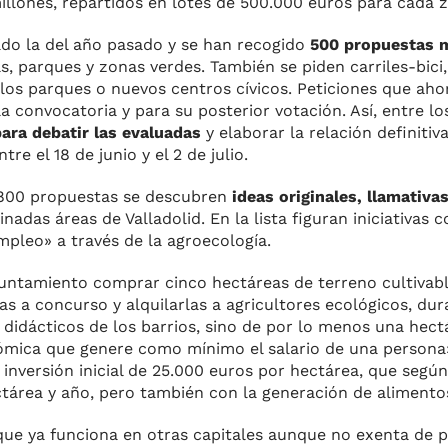
millones, repartidos en lotes de 500.000 euros para cada z
do la del año pasado y se han recogido
500 propuestas 
as, parques y zonas verdes. También se piden carriles-bici
os parques o nuevos centros cívicos. Peticiones que aho
la convocatoria y para su posterior votación. Así, entre l
ara debatir las evaluadas
y elaborar la relación definitiv
e el 18 de junio y el 2 de julio.
1.800 propuestas se descubren
ideas originales, llamativa
das áreas de Valladolid. En la lista figuran iniciativas 
mpleo» a través de la agroecología.
yuntamiento comprar cinco hectáreas de terreno cultivab
as a concurso y alquilarlas a agricultores ecológicos, du
didácticos de los barrios, sino de por lo menos una hect
ómica que genere como mínimo el salario de una persona»,
a inversión inicial de 25.000 euros por hectárea, que segú
ctárea y año, pero también con la generación de alimento
 que ya funciona en otras capitales aunque no exenta de p