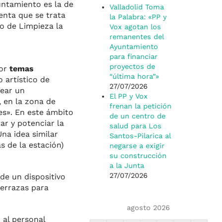
untamiento es la de
Valladolid Toma
enta que se trata
la Palabra: «PP y
io de Limpieza la
Vox agotan los
remanentes del
Ayuntamiento
para financiar
proyectos de
or
temas
“última hora”»
 artístico de
27/07/2026
rear un
El PP y Vox
 en la zona de
frenan la petición
es». En este ámbito
de un centro de
ar y potenciar la
salud para Los
Una idea similar
Santos-Pilarica al
s de la estación)
negarse a exigir
su construcción
a la Junta
27/07/2026
de un dispositivo
terrazas para
agosto 2026
 al personal