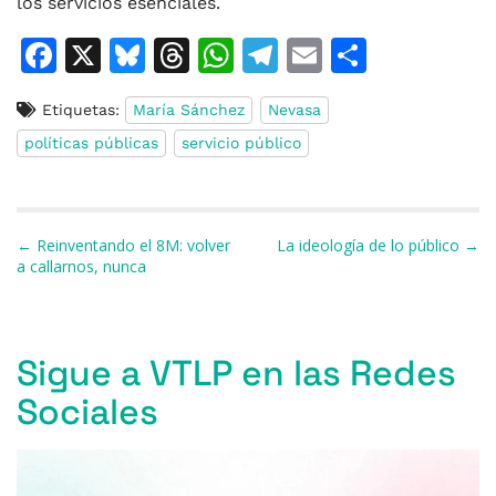
los servicios esenciales.
F
X
Bl
T
W
T
E
C
a
u
h
h
el
m
o
Etiquetas:
María Sánchez
Nevasa
c
e
re
at
e
ai
m
políticas públicas
servicio público
e
s
a
s
gr
l
p
b
k
d
A
a
ar
o
y
s
p
m
ti
Navegación de entradas
← Reinventando el 8M: volver
La ideología de lo público →
o
p
r
a callarnos, nunca
k
Sigue a VTLP en las Redes
Sociales