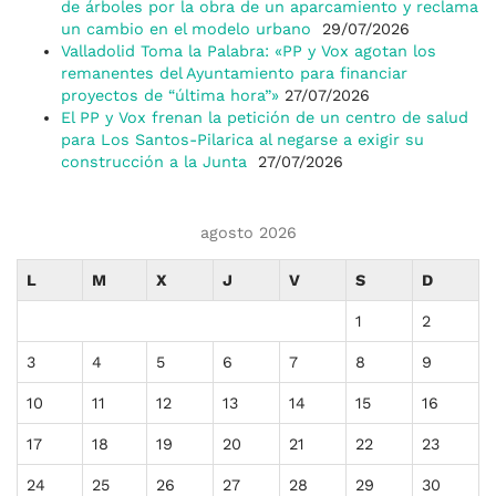
de árboles por la obra de un aparcamiento y reclama
un cambio en el modelo urbano
29/07/2026
Valladolid Toma la Palabra: «PP y Vox agotan los
remanentes del Ayuntamiento para financiar
proyectos de “última hora”»
27/07/2026
El PP y Vox frenan la petición de un centro de salud
para Los Santos-Pilarica al negarse a exigir su
construcción a la Junta
27/07/2026
agosto 2026
L
M
X
J
V
S
D
1
2
3
4
5
6
7
8
9
10
11
12
13
14
15
16
17
18
19
20
21
22
23
24
25
26
27
28
29
30