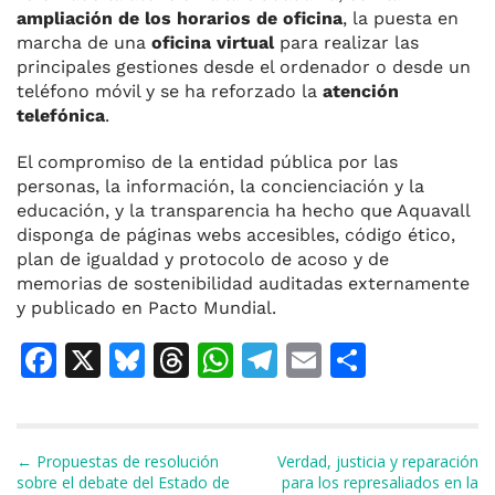
ampliación de los horarios de oficina
, la puesta en
marcha de una
oficina virtual
para realizar las
principales gestiones desde el ordenador o desde un
teléfono móvil y se ha reforzado la
atención
telefónica
.
El compromiso de la entidad pública por las
personas, la información, la concienciación y la
educación, y la transparencia ha hecho que Aquavall
disponga de páginas webs accesibles, código ético,
plan de igualdad y protocolo de acoso y de
memorias de sostenibilidad auditadas externamente
y publicado en Pacto Mundial.
F
X
Bl
T
W
T
E
C
a
u
h
h
el
m
o
c
e
re
at
e
ai
m
e
s
a
s
gr
l
p
Navegación de entradas
← Propuestas de resolución
Verdad, justicia y reparación
sobre el debate del Estado de
para los represaliados en la