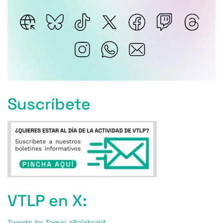
Suscríbete
VTLP en X:
Tweets by TomaLaPalabraVA