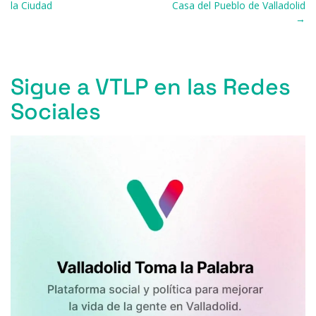
b
k
d
A
a
ar
la Ciudad
Casa del Pueblo de Valladolid
→
o
y
s
p
m
ti
o
p
r
k
Sigue a VTLP en las Redes
Sociales