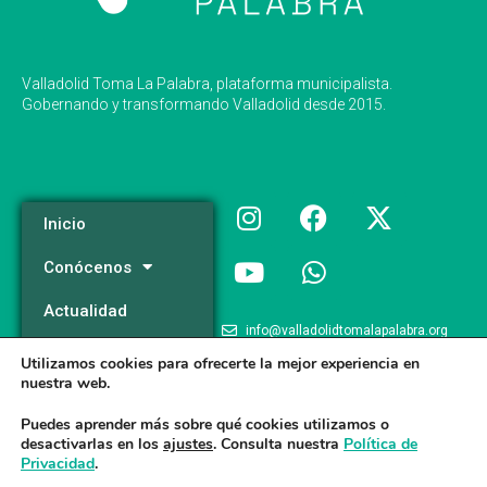
Valladolid Toma La Palabra, plataforma municipalista.
Gobernando y transformando Valladolid desde 2015.
Inicio
Conócenos
Actualidad
info@valladolidtomalapalabra.org
Programa
Utilizamos cookies para ofrecerte la mejor experiencia en
+34 983 426 124
nuestra web.
Participa
+34 681 981 537
Puedes aprender más sobre qué cookies utilizamos o
desactivarlas en los
ajustes
. Consulta nuestra
Política de
Privacidad
.
Valladolid Toma la Palabra © 2026