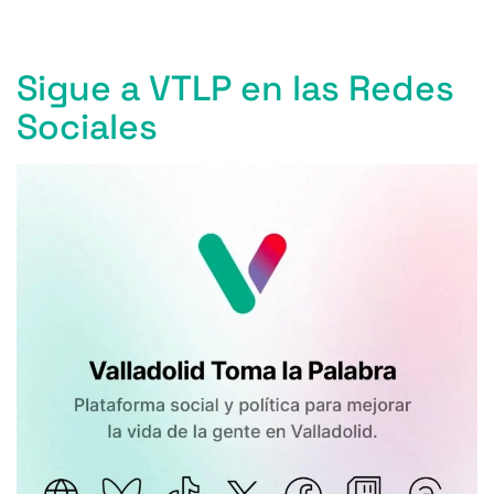
o
p
r
k
Sigue a VTLP en las Redes
Sociales