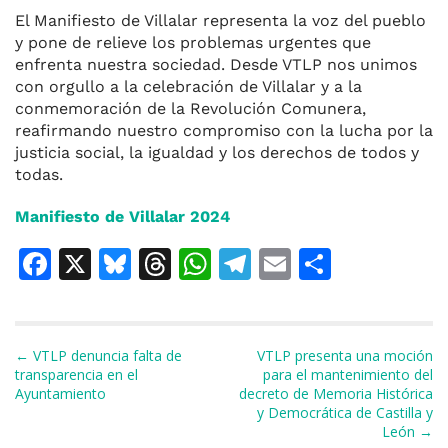
El Manifiesto de Villalar representa la voz del pueblo
y pone de relieve los problemas urgentes que
enfrenta nuestra sociedad. Desde VTLP nos unimos
con orgullo a la celebración de Villalar y a la
conmemoración de la Revolución Comunera,
reafirmando nuestro compromiso con la lucha por la
justicia social, la igualdad y los derechos de todos y
todas.
Manifiesto de Villalar 2024
F
X
Bl
T
W
T
E
C
a
u
h
h
el
m
o
c
e
re
at
e
ai
m
e
s
a
s
gr
l
p
Navegación de entradas
← VTLP denuncia falta de
VTLP presenta una moción
transparencia en el
para el mantenimiento del
b
k
d
A
a
ar
Ayuntamiento
decreto de Memoria Histórica
y Democrática de Castilla y
o
y
s
p
m
ti
León →