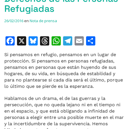
Refugiadas
26/02/2016
en
Nota de prensa
F
X
Bl
T
W
T
E
C
a
u
h
h
el
m
o
Si pensamos en refugio, pensamos en un lugar de
c
e
re
at
e
ai
m
protección. Si pensamos en personas refugiadas,
e
s
a
s
gr
l
p
pensamos en personas que están huyendo de sus
hogares, de su vida, en búsqueda de estabilidad y
b
k
d
A
a
ar
para no plantearse si cada día será el último, porque
o
y
s
p
m
ti
lo último que se pierde es la esperanza.
o
p
r
Hablamos de un drama, el de las guerras y la
k
persecución, que no queda lejano ni en el tiempo ni
en el espacio, y que está obligando a infinidad de
personas a elegir entre una posible muerte en el mar
y la incertidumbre de la supervivencia. Hemos