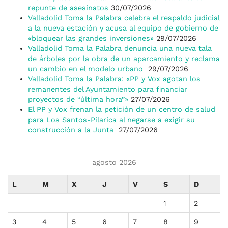
repunte de asesinatos
30/07/2026
Valladolid Toma la Palabra celebra el respaldo judicial
a la nueva estación y acusa al equipo de gobierno de
«bloquear las grandes inversiones»
29/07/2026
Valladolid Toma la Palabra denuncia una nueva tala
de árboles por la obra de un aparcamiento y reclama
un cambio en el modelo urbano
29/07/2026
Valladolid Toma la Palabra: «PP y Vox agotan los
remanentes del Ayuntamiento para financiar
proyectos de “última hora”»
27/07/2026
El PP y Vox frenan la petición de un centro de salud
para Los Santos-Pilarica al negarse a exigir su
construcción a la Junta
27/07/2026
agosto 2026
L
M
X
J
V
S
D
1
2
3
4
5
6
7
8
9