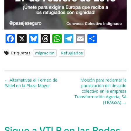
F
X
Bl
T
W
T
E
C
a
u
h
h
el
m
o
Etiquetas:
migración
Refugiados
c
e
re
at
e
ai
m
e
s
a
s
gr
l
p
b
k
d
A
a
ar
Navegación de entradas
← Alternativas al Torneo de
Moción para reclamar la
o
y
s
p
m
ti
Pádel en la Plaza Mayor
paralización del despido
colectivo en la empresa
o
p
r
Transformación Agraria, SA
k
(TRAGSA) →
Sigue a VTLP en las Redes