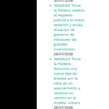
30/07/2026
Valladolid Toma
la Palabra celebra
el respaldo
judicial a la nueva
estación y acusa
al equipo de
gobierno de
«bloquear las
grandes
inversiones»
29/07/2026
Valladolid Toma
la Palabra
denuncia una
nueva tala de
árboles por la
obra de un
aparcamiento y
reclama un
cambio en el
modelo urbano
29/07/2026