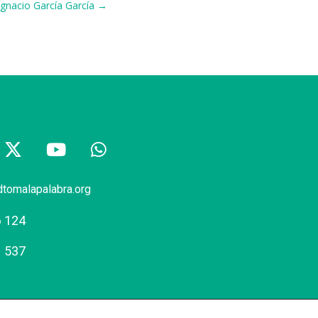
Ignacio García García →
dtomalapalabra.org
6 124
1 537