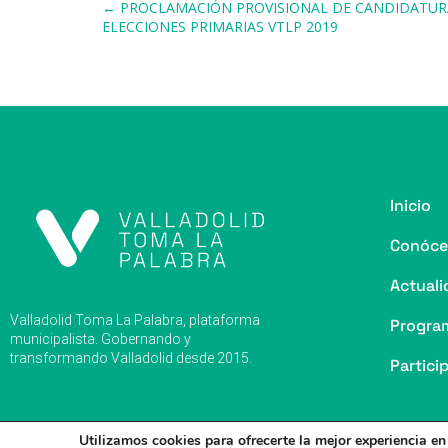
Navegación de entradas
← PROCLAMACIÓN PROVISIONAL DE CANDIDATURA
o
y
s
p
m
ti
ELECCIONES PRIMARIAS VTLP 2019
o
p
r
k
Inicio
Conóce
Actuali
Valladolid Toma La Palabra, plataforma
Progra
municipalista. Gobernando y
transformando Valladolid desde 2015.
Partici
Utilizamos cookies para ofrecerte la mejor experiencia e