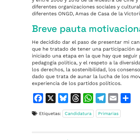
diferentes organizaciones sociales y cultur
diferentes ONGD, Amas de Casa de la Victor
Breve pauta motivacion
He decidido dar el paso de presentar mi can
que he tratado de tener una participación
iniciado una etapa en la que hay que seguir
pedagogía política, y el respeto a la divers
los derechos, la sostenibilidad, los consens
dado que trata de aunar la lucha de los mov
experiencia de los partidos políticos.
F
X
Bl
T
W
T
E
C
a
u
h
h
el
m
o
Etiquetas:
Candidatura
Primarias
c
e
re
at
e
ai
e
s
a
s
gr
l
p
b
k
d
A
a
a