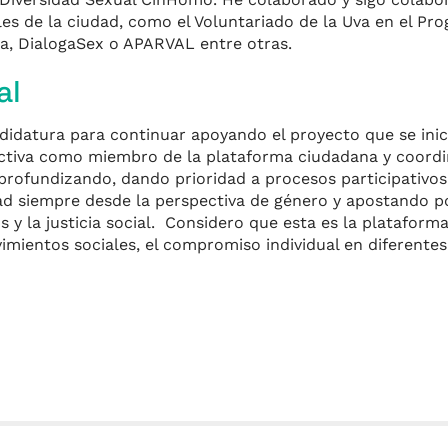
ales de la ciudad, como el Voluntariado de la Uva en el P
ia, DialogaSex o APARVAL entre otras.
al
didatura para continuar apoyando el proyecto que se inici
 activa como miembro de la plataforma ciudadana y coord
 profundizando, dando prioridad a procesos participativos
idad siempre desde la perspectiva de género y apostando p
os y la justicia social. Considero que esta es la platafo
imientos sociales, el compromiso individual en diferentes
m
r