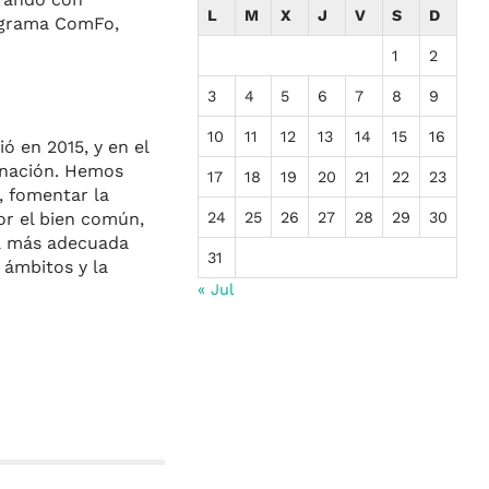
L
M
X
J
V
S
D
rograma ComFo,
1
2
3
4
5
6
7
8
9
10
11
12
13
14
15
16
ó en 2015, y en el
inación. Hemos
17
18
19
20
21
22
23
, fomentar la
or el bien común,
24
25
26
27
28
29
30
rma más adecuada
31
 ámbitos y la
« Jul