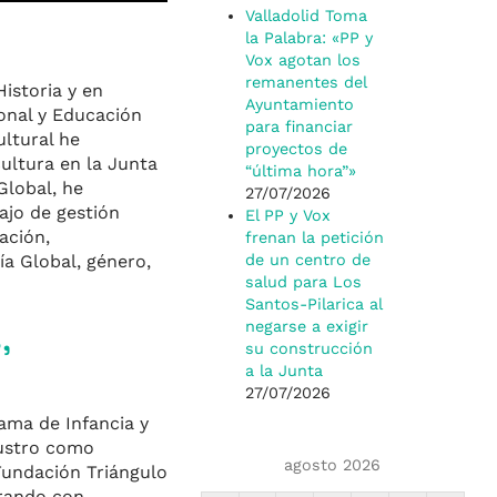
Valladolid Toma
la Palabra: «PP y
Vox agotan los
remanentes del
istoria y en
Ayuntamiento
ional y Educación
para financiar
ltural he
proyectos de
cultura en la Junta
“última hora”»
Global, he
27/07/2026
ajo de gestión
El PP y Vox
ación,
frenan la petición
a Global, género,
de un centro de
salud para Los
Santos-Pilarica al
,
negarse a exigir
su construcción
a la Junta
27/07/2026
ama de Infancia y
laustro como
agosto 2026
Fundación Triángulo
orando con