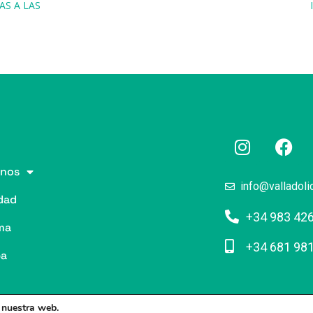
S A LAS
nos
info@valladoli
dad
+34 983 42
ma
+34 681 98
pa
n nuestra web.