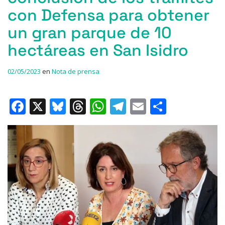
con Defensa para obtener
un gran parque de 10
hectáreas en San Isidro
02/05/2023
en
Nota de prensa
F
X
Bl
T
W
T
E
C
a
u
h
h
el
m
o
c
e
re
at
e
ai
m
e
s
a
s
gr
l
p
b
k
d
A
a
ar
o
y
s
p
m
ti
o
p
r
k