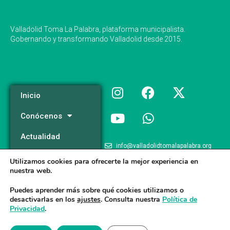
Valladolid Toma La Palabra, plataforma municipalista.
Gobernando y transformando Valladolid desde 2015.
Inicio
Conócenos
Actualidad
info@valladolidtomalapalabra.org
Programa
Utilizamos cookies para ofrecerte la mejor experiencia en
+34 983 426 124
nuestra web.
Participa
+34 681 981 537
Puedes aprender más sobre qué cookies utilizamos o
desactivarlas en los
ajustes
. Consulta nuestra
Política de
Privacidad
.
Valladolid Toma la Palabra © 2026