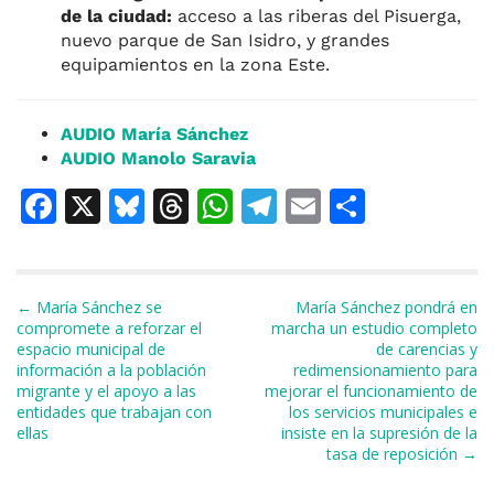
de la ciudad:
acceso a las riberas del Pisuerga,
nuevo parque de San Isidro, y grandes
equipamientos en la zona Este.
AUDIO María Sánchez
AUDIO Manolo Saravia
F
X
Bl
T
W
T
E
C
a
u
h
h
el
m
o
c
e
re
at
e
ai
m
e
s
a
s
gr
l
p
Navegación de entradas
← María Sánchez se
María Sánchez pondrá en
compromete a reforzar el
marcha un estudio completo
b
k
d
A
a
ar
espacio municipal de
de carencias y
información a la población
redimensionamiento para
o
y
s
p
m
ti
migrante y el apoyo a las
mejorar el funcionamiento de
o
p
r
entidades que trabajan con
los servicios municipales e
ellas
insiste en la supresión de la
k
tasa de reposición →