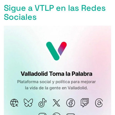
o
y
s
p
m
ti
k
Sigue a VTLP en las Redes
o
p
r
Sociales
k