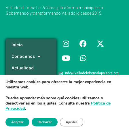
Valladolid Toma La Palabra, plataforma municipalista.
Gobernando y transformando Valladolid desde 2015.
Inicio
Conócenos
Actualidad
info@valladolidtomalapalabra.org
Programa
Utilizamos cookies para ofrecerte la mejor experiencia en
+34 983 426 124
nuestra web.
Participa
+34 681 981 537
Puedes aprender más sobre qué cookies utilizamos o
desactivarlas en los
ajustes
. Consulta nuestra
Política de
Privacidad
.
Valladolid Toma la Palabra © 2026
Aceptar
Rechazar
Ajustes
Aviso legal
/
Poltica de Privacidad
/
Politica de Cookies