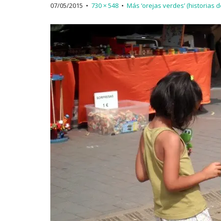
07/05/2015
•
730 × 548
•
Más ‘orejas verdes’ (historias d