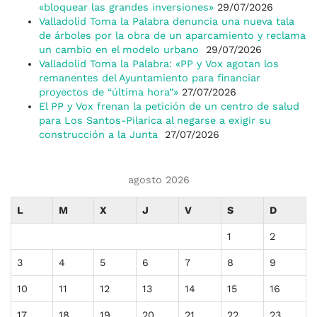
«bloquear las grandes inversiones»
29/07/2026
Valladolid Toma la Palabra denuncia una nueva tala
de árboles por la obra de un aparcamiento y reclama
un cambio en el modelo urbano
29/07/2026
Valladolid Toma la Palabra: «PP y Vox agotan los
remanentes del Ayuntamiento para financiar
proyectos de “última hora”»
27/07/2026
El PP y Vox frenan la petición de un centro de salud
para Los Santos-Pilarica al negarse a exigir su
construcción a la Junta
27/07/2026
agosto 2026
L
M
X
J
V
S
D
1
2
3
4
5
6
7
8
9
10
11
12
13
14
15
16
17
18
19
20
21
22
23