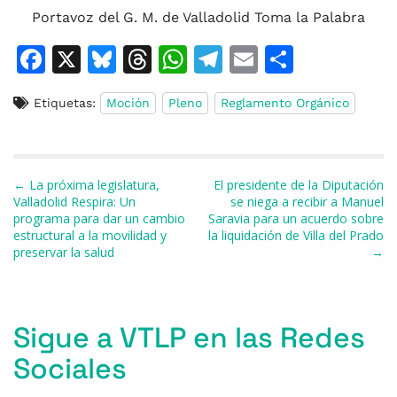
Portavoz del G. M. de Valladolid Toma la Palabra
F
X
Bl
T
W
T
E
C
a
u
h
h
el
m
o
Etiquetas:
Moción
Pleno
Reglamento Orgánico
c
e
re
at
e
ai
m
e
s
a
s
gr
l
p
b
k
d
A
a
ar
Navegación de entradas
← La próxima legislatura,
El presidente de la Diputación
o
y
s
p
m
ti
Valladolid Respira: Un
se niega a recibir a Manuel
programa para dar un cambio
Saravia para un acuerdo sobre
o
p
r
estructural a la movilidad y
la liquidación de Villa del Prado
k
preservar la salud
→
Sigue a VTLP en las Redes
Sociales