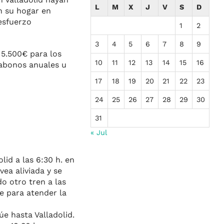
L
M
X
J
V
S
D
n su hogar en
 esfuerzo
1
2
3
4
5
6
7
8
9
 5.500€ para los
10
11
12
13
14
15
16
 abonos anuales u
17
18
19
20
21
22
23
:
24
25
26
27
28
29
30
31
« Jul
lid a las 6:30 h. en
ea aliviada y se
o otro tren a las
e para atender la
úe hasta Valladolid.