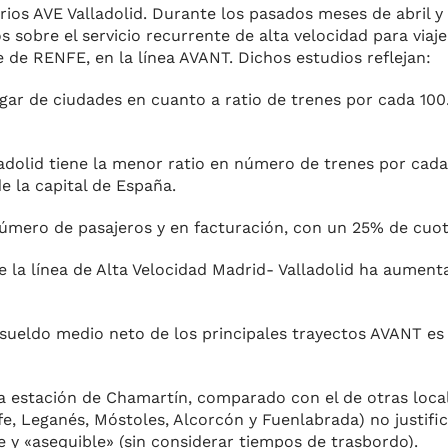
rios AVE Valladolid. Durante los pasados meses de abril 
s sobre el servicio recurrente de alta velocidad para viaj
e de RENFE, en la línea AVANT. Dichos estudios reflejan:
lugar de ciudades en cuanto a ratio de trenes por cada 10
adolid tiene la menor ratio en número de trenes por cad
e la capital de España.
número de pasajeros y en facturación, con un 25% de cuota
e la línea de Alta Velocidad Madrid- Valladolid ha aument
 sueldo medio neto de los principales trayectos AVANT es
la estación de Chamartín, comparado con el de otras loca
e, Leganés, Móstoles, Alcorcón y Fuenlabrada) no justifi
le y «asequible» (sin considerar tiempos de trasbordo).