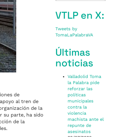
VTLP en X:
Tweets by
TomaLaPalabraVA
Últimas
noticias
Valladolid Toma
la Palabra pide
reforzar las
ciones de
políticas
municipales
apoyo al tren de
contra la
organización de la
violencia
 su parte, ha sido
machista ante el
cción de la
repunte de
des.
asesinatos