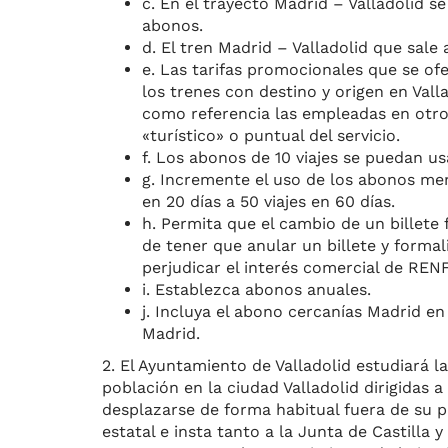
c. En el trayecto Madrid – Valladolid se
abonos.
d. El tren Madrid – Valladolid que sale a
e. Las tarifas promocionales que se o
los trenes con destino y origen en Vall
como referencia las empleadas en otro
«turístico» o puntual del servicio.
f. Los abonos de 10 viajes se puedan us
g. Incremente el uso de los abonos me
en 20 días a 50 viajes en 60 días.
h. Permita que el cambio de un billete 
de tener que anular un billete y formal
perjudicar el interés comercial de REN
i. Establezca abonos anuales.
j. Incluya el abono cercanías Madrid 
Madrid.
2. El Ayuntamiento de Valladolid estudiará 
población en la ciudad Valladolid dirigidas 
desplazarse de forma habitual fuera de su pro
estatal e insta tanto a la Junta de Castilla