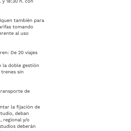
. y 18:30 h. con
liquen también para
tarifas tomando
erente al uso
en: De 20 viajes
o la doble gestión
 trenes sin
transporte de
tar la fijación de
studio, deban
, regional y/o
estudios deberán