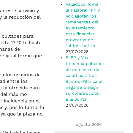
Valladolid Toma
la Palabra: «PP y
r este servicio y
Vox agotan los
y la reducción del
remanentes del
Ayuntamiento
para financiar
ficultades para
proyectos de
uelta 17:10 h. hasta
“última hora”»
emanas de
27/07/2026
de igual forma que
El PP y Vox
frenan la petición
de un centro de
ra los usuarios de
salud para Los
ad entre los
Santos-Pilarica al
negarse a exigir
 la ofrecida para
su construcción
e del máximo
a la Junta
r incidencia en el
27/07/2026
r y, por lo tanto, la
ya que la plaza no
agosto 2026
 Valladolid hayan