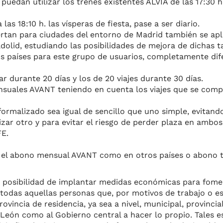
 puedan utilizar los trenes existentes ALVIA de las 17:30 h
 las 18:10 h. las vísperas de fiesta, pase a ser diario.
fertan para ciudades del entorno de Madrid también se ap
adolid, estudiando las posibilidades de mejora de dichas 
s países para este grupo de usuarios, completamente dif
ar durante 20 días y los de 20 viajes durante 30 días.
nsuales AVANT teniendo en cuenta los viajes que se compr
formalizado sea igual de sencillo que uno simple, evitand
izar otro y para evitar el riesgo de perder plaza en ambos
FE.
en el abono mensual AVANT como en otros países o abono 
la posibilidad de implantar medidas económicas para fomen
a todas aquellas personas que, por motivos de trabajo o e
vincia de residencia, ya sea a nivel, municipal, provincial
 y León como al Gobierno central a hacer lo propio. Tales 