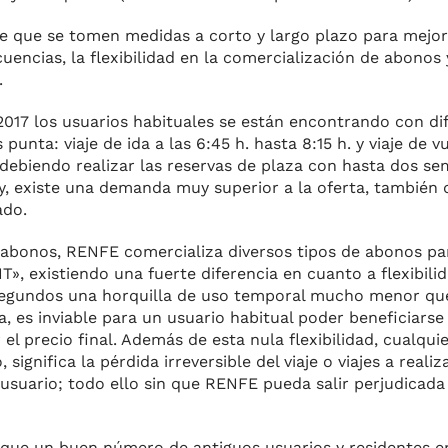
de que se tomen medidas a corto y largo plazo para mejora
encias, la flexibilidad en la comercialización de abonos 
.
 2017 los usuarios habituales se están encontrando con di
punta: viaje de ida a las 6:45 h. hasta 8:15 h. y viaje de v
), debiendo realizar las reservas de plaza con hasta dos s
y, existe una demanda muy superior a la oferta, también 
ado.
 abonos, RENFE comercializa diversos tipos de abonos pa
», existiendo una fuerte diferencia en cuanto a flexibilid
egundos una horquilla de uso temporal mucho menor que
ca, es inviable para un usuario habitual poder beneficiars
l precio final. Además de esta nula flexibilidad, cualquie
ignifica la pérdida irreversible del viaje o viajes a realiza
suario; todo ello sin que RENFE pueda salir perjudicada 
 que un buen número de antiguos usuarios y residentes en