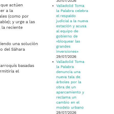
30/07/2026
 que actúen
Valladolid Toma
er a la
la Palabra celebra
ales (como por
el respaldo
judicial a la nueva
ble); y urge a las
estación y acusa
 la reciente
al equipo de
gobierno de
«bloquear las
giendo una solución
grandes
to del Sáhara
inversiones»
29/07/2026
Valladolid Toma
marroquís basadas
la Palabra
mitiría el
denuncia una
nueva tala de
árboles por la
obra de un
aparcamiento y
reclama un
cambio en el
modelo urbano
29/07/2026