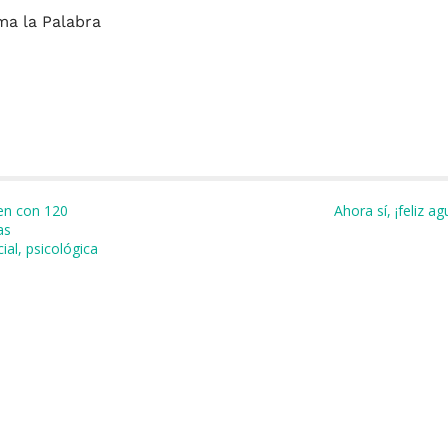
ma la Palabra
m
r
en con 120
Ahora sí, ¡feliz a
as
ial, psicológica