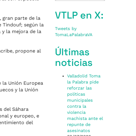
VTLP en X:
, gran parte de la
e Tindouf; según la
Tweets by
 y la mejora de la
TomaLaPalabraVA
Últimas
scribe, propone al
noticias
Valladolid Toma
la Palabra pide
de la Unión Europea
reforzar las
ruecos y la Unión
políticas
municipales
contra la
s del Sáhara
violencia
onal y europeo, e
machista ante el
sentimiento del
repunte de
asesinatos