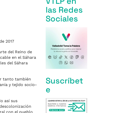
VTLP en
las Redes
Sociales
 de 2017
arte del Reino de
cable en el Sáhara
les del Sáhara
Suscríbet
or tanto también
nía y tejido socio-
e
o así sus
 descolonización
ral con el pueblo