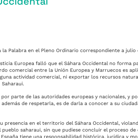
Occidental
la Palabra en el Pleno Ordinario correspondiente a julio
m
Justicia Europea falló que el Sáhara Occidental no forma p
rdo comercial entre la Unión Europea y Marruecos es apli
r
guna actividad comercial, ni exportar los recursos natura
 Saharaui.
por parte de las autoridades europeas y nacionales, y p
 además de respetarla, es de darla a conocer a su ciudada
u presencia en el territorio del Sáhara Occidental, violand
l pueblo saharaui, sin que pudiese concluir el proceso de
España tiene una responsabilidad histórica, jurídica y mo