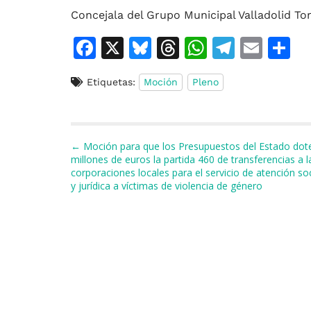
Concejala del Grupo Municipal Valladolid To
F
X
Bl
T
W
T
E
C
a
u
h
h
el
m
o
Etiquetas:
Moción
Pleno
c
e
re
at
e
ai
e
s
a
s
gr
l
p
b
k
d
A
a
a
Navegación de entradas
← Moción para que los Presupuestos del Estado dot
o
y
s
p
m
ti
millones de euros la partida 460 de transferencias a l
corporaciones locales para el servicio de atención soc
o
p
r
y jurídica a víctimas de violencia de género
k