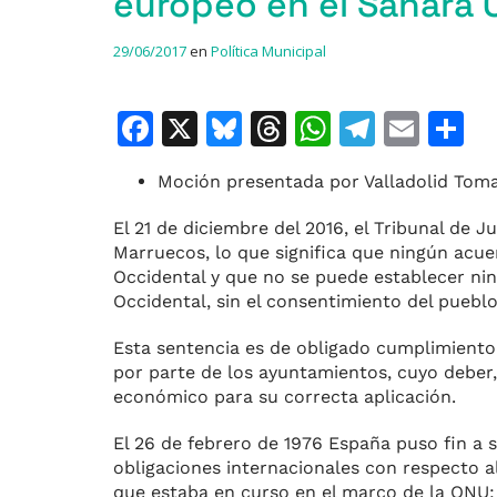
europeo en el Sáhara 
29/06/2017
en
Política Municipal
F
X
Bl
T
W
T
E
C
a
u
h
h
el
m
o
Moción presentada por Valladolid Toma 
c
e
re
at
e
ai
e
s
a
s
gr
l
p
El 21 de diciembre del 2016, el Tribunal de 
Marruecos, lo que significa que ningún acue
b
k
d
A
a
a
Occidental y que no se puede establecer nin
o
y
s
p
m
ti
Occidental, sin el consentimiento del pueblo
o
p
r
Esta sentencia es de obligado cumplimiento 
k
por parte de los ayuntamientos, cuyo deber,
económico para su correcta aplicación.
El 26 de febrero de 1976 España puso fin a s
obligaciones internacionales con respecto a
que estaba en curso en el marco de la ONU; 