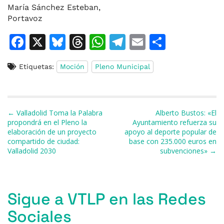
María Sánchez Esteban,
Portavoz
F
X
Bl
T
W
T
E
C
a
u
h
h
el
m
o
Etiquetas:
Moción
Pleno Municipal
c
e
re
at
e
ai
m
e
s
a
s
gr
l
p
b
k
d
A
a
ar
Navegación de entradas
← Valladolid Toma la Palabra
Alberto Bustos: «El
o
y
s
p
m
ti
propondrá en el Pleno la
Ayuntamiento refuerza su
elaboración de un proyecto
apoyo al deporte popular de
o
p
r
compartido de ciudad:
base con 235.000 euros en
k
Valladolid 2030
subvenciones» →
Sigue a VTLP en las Redes
Sociales