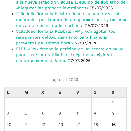
a la nueva estación y acusa al equipo de gobierno de
«bloquear las grandes inversiones»
29/07/2026
Valladolid Toma la Palabra denuncia una nueva tala
de árboles por la obra de un aparcamiento y reclama
un cambio en el modelo urbano
29/07/2026
Valladolid Toma la Palabra: «PP y Vox agotan los
remanentes del Ayuntamiento para financiar
proyectos de “última hora”»
27/07/2026
El PP y Vox frenan la petición de un centro de salud
para Los Santos-Pilarica al negarse a exigir su
construcción a la Junta
27/07/2026
agosto 2026
L
M
X
J
V
S
D
1
2
3
4
5
6
7
8
9
10
11
12
13
14
15
16