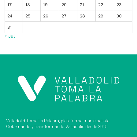
17
18
19
20
21
22
23
24
25
26
27
28
29
30
31
« Jul
Valladolid Toma La Palabra, plataforma municipalista.
Gobernando y transformando Valladolid desde 2015.