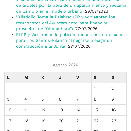
de árboles por la obra de un aparcamiento y reclama
un cambio en el modelo urbano
29/07/2026
Valladolid Toma la Palabra: «PP y Vox agotan los
remanentes del Ayuntamiento para financiar
proyectos de “última hora”»
27/07/2026
El PP y Vox frenan la petición de un centro de salud
para Los Santos-Pilarica al negarse a exigir su
construcción a la Junta
27/07/2026
agosto 2026
L
M
X
J
V
S
D
1
2
3
4
5
6
7
8
9
10
11
12
13
14
15
16
17
18
19
20
21
22
23