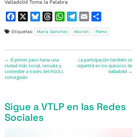
Valladolid Toma la Palabra
F
X
Bl
T
W
T
E
C
a
u
h
h
el
m
o
Etiquetas:
María Sánchez
Moción
Pleno
c
e
re
at
e
ai
m
e
s
a
s
gr
l
p
b
k
d
A
a
ar
Navegación de entradas
← El primer paso hacia una
La participación también se
o
y
s
p
m
ti
ciudad más social, sensata y
repartirá en los quioscos de
sostenible a través del PGOU,
Valladolid →
o
p
r
conseguido
k
Sigue a VTLP en las Redes
Sociales