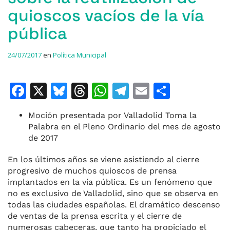
quioscos vacíos de la vía
pública
24/07/2017
en
Política Municipal
F
X
Bl
T
W
T
E
C
a
u
h
h
el
m
o
Moción presentada por Valladolid Toma la
c
e
re
at
e
ai
m
Palabra en el Pleno Ordinario del mes de agosto
e
s
a
s
gr
l
p
de 2017
b
k
d
A
a
ar
En los últimos años se viene asistiendo al cierre
o
y
s
p
m
ti
progresivo de muchos quioscos de prensa
implantados en la vía pública. Es un fenómeno que
o
p
r
no es exclusivo de Valladolid, sino que se observa en
k
todas las ciudades españolas. El dramático descenso
de ventas de la prensa escrita y el cierre de
numerosas cabeceras, que tanto ha propiciado el