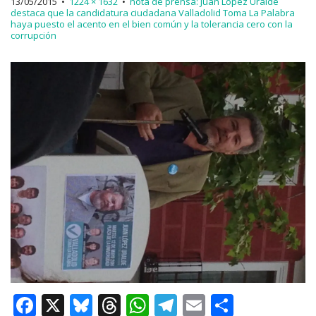
13/05/2015
•
1224 × 1632
•
nota de prensa: Juan López Uralde
destaca que la candidatura ciudadana Valladolid Toma La Palabra
haya puesto el acento en el bien común y la tolerancia cero con la
corrupción
F
X
Bl
T
W
T
E
C