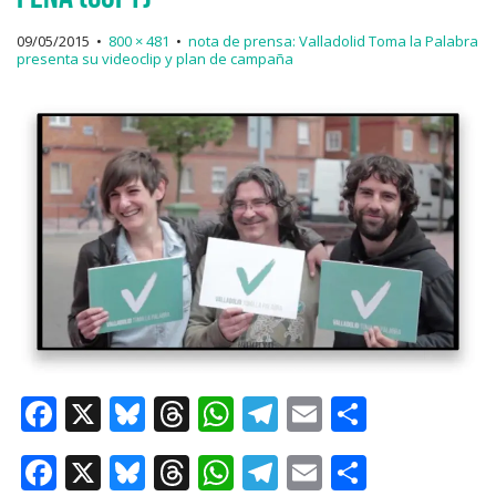
09/05/2015
•
800 × 481
•
nota de prensa: Valladolid Toma la Palabra
presenta su videoclip y plan de campaña
F
X
Bl
T
W
T
E
C
a
u
h
h
el
m
o
F
X
Bl
T
W
T
E
C
c
e
re
at
e
ai
m