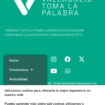
Valladolid Toma La Palabra, plataforma municipalista.
Gobernando y transformando Valladolid desde 2015.
Inicio
Conócenos
Actualidad
info@valladolidtomalapalabra.org
Programa
Utilizamos cookies para ofrecerte la mejor experiencia en
+34 983 426 124
nuestra web.
Participa
+34 681 981 537
Puedes aprender más sobre qué cookies utilizamos o