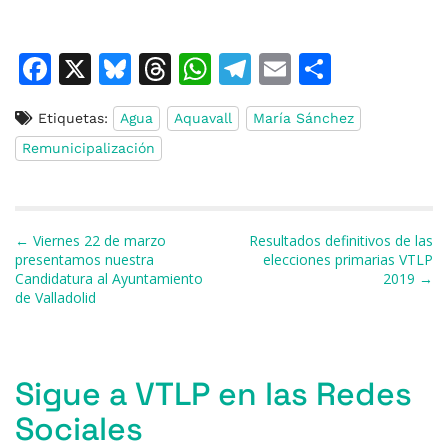
F
X
Bl
T
W
T
E
C
a
u
h
h
el
m
o
Etiquetas:
Agua
Aquavall
María Sánchez
c
e
re
at
e
ai
m
Remunicipalización
e
s
a
s
gr
l
p
b
k
d
A
a
ar
o
y
s
p
m
ti
Navegación de entradas
← Viernes 22 de marzo
Resultados definitivos de las
o
p
r
presentamos nuestra
elecciones primarias VTLP
Candidatura al Ayuntamiento
2019 →
k
de Valladolid
Sigue a VTLP en las Redes
Sociales