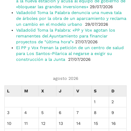
a la nueva estación y acusa al equipo de gobierno de
«bloquear las grandes inversiones»
29/07/2026
Valladolid Toma la Palabra denuncia una nueva tala
de árboles por la obra de un aparcamiento y reclama
un cambio en el modelo urbano
29/07/2026
Valladolid Toma la Palabra: «PP y Vox agotan los
remanentes del Ayuntamiento para financiar
proyectos de “última hora”»
27/07/2026
El PP y Vox frenan la petición de un centro de salud
para Los Santos-Pilarica al negarse a exigir su
construcción a la Junta
27/07/2026
agosto 2026
L
M
X
J
V
S
D
1
2
3
4
5
6
7
8
9
10
11
12
13
14
15
16