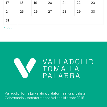
17
18
19
20
21
22
23
24
25
26
27
28
29
30
31
« Jul
Valladolid Toma La Palabra, plataforma municipalista.
Gobernando y transformando Valladolid desde 2015.