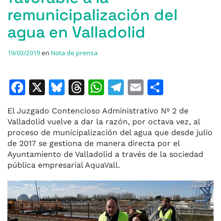
remunicipalización del
agua en Valladolid
19/03/2019
en
Nota de prensa
F
X
Bl
T
W
T
E
C
a
u
h
h
el
m
o
El Juzgado Contencioso Administrativo Nº 2 de
c
e
re
at
e
ai
m
Valladolid vuelve a dar la razón, por octava vez, al
e
s
a
s
gr
l
p
proceso de municipalización del agua que desde julio
de 2017 se gestiona de manera directa por el
b
k
d
A
a
ar
Ayuntamiento de Valladolid a través de la sociedad
o
y
s
p
m
ti
pública empresarial AquaVall.
o
p
r
k