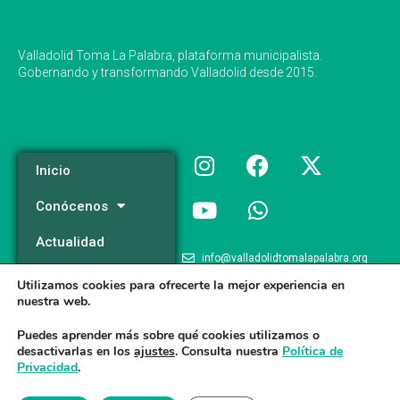
Valladolid Toma La Palabra, plataforma municipalista.
Gobernando y transformando Valladolid desde 2015.
Inicio
Conócenos
Actualidad
info@valladolidtomalapalabra.org
Programa
Utilizamos cookies para ofrecerte la mejor experiencia en
+34 983 426 124
nuestra web.
Participa
+34 681 981 537
Puedes aprender más sobre qué cookies utilizamos o
desactivarlas en los
ajustes
. Consulta nuestra
Política de
Privacidad
.
Valladolid Toma la Palabra © 2026