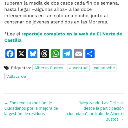
superan la media de dos casos cada fin de semana,
hasta llegar –algunos años– a las doce
intervenciones en tan solo una noche, junto al
centenar de jóvenes atendidos en las Moreras.
*Lee el
reportaje completo en la web de El Norte de
Castilla
.
F
X
Bl
T
W
T
E
C
a
u
h
h
el
m
o
Etiquetas:
Alberto Bustos
Juventud
Vallanoche
c
e
re
at
e
ai
m
Vallatarde
e
s
a
s
gr
l
p
b
k
d
A
a
ar
o
y
s
p
m
ti
Navegación de entradas
← Enmienda a moción de
“Mejorando Las Delicias
o
p
r
Ciudadanos por la mejora de
desde la participación
la gestión de residuos
ciudadana”, artículo de Alberto
k
Bustos →