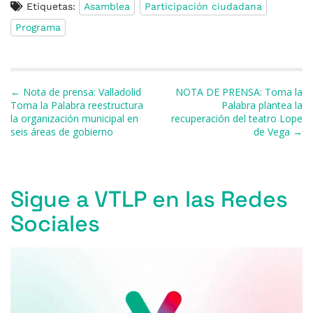
Etiquetas:
Asamblea
Participación ciudadana
c
e
re
at
e
ai
m
Programa
e
s
a
s
gr
l
p
b
k
d
A
a
ar
o
y
s
p
m
ti
Navegación de entradas
← Nota de prensa: Valladolid
NOTA DE PRENSA: Toma la
o
p
r
Toma la Palabra reestructura
Palabra plantea la
la organización municipal en
recuperación del teatro Lope
k
seis áreas de gobierno
de Vega →
Sigue a VTLP en las Redes
Sociales