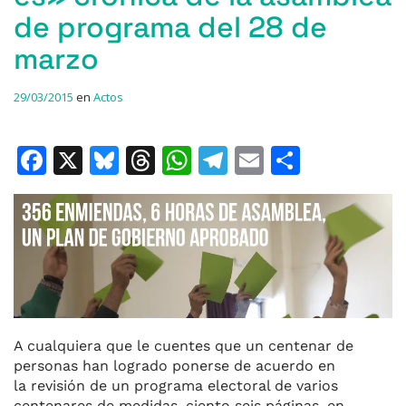
de programa del 28 de
marzo
29/03/2015
en
Actos
F
X
Bl
T
W
T
E
C
a
u
h
h
el
m
o
c
e
re
at
e
ai
m
e
s
a
s
gr
l
p
b
k
d
A
a
ar
o
y
s
p
m
ti
o
p
r
A cualquiera que le cuentes que un centenar de
k
personas han logrado ponerse de acuerdo en
la revisión de un programa electoral de varios
centenares de medidas, ciento seis páginas, en