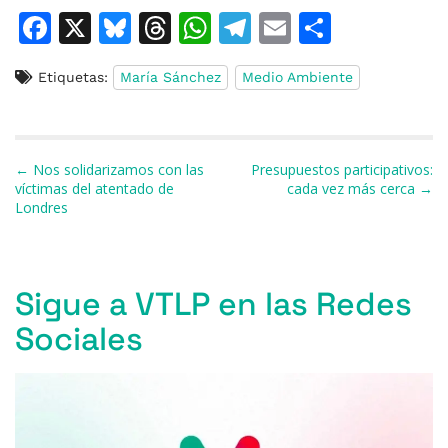
F
X
Bl
T
W
T
E
C
a
u
h
h
el
m
o
Etiquetas:
María Sánchez
Medio Ambiente
c
e
re
at
e
ai
m
e
s
a
s
gr
l
p
b
k
d
A
a
ar
Navegación de entradas
← Nos solidarizamos con las
Presupuestos participativos:
o
y
s
p
m
ti
víctimas del atentado de
cada vez más cerca →
Londres
o
p
r
k
Sigue a VTLP en las Redes
Sociales