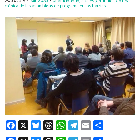
25/03/2015
•
640 × 480
•
«Participando, que es gerundio…» o una
crónica de las asambleas de programa en los barrios
F
X
Bl
T
W
T
E
C
a
u
h
h
el
m
o