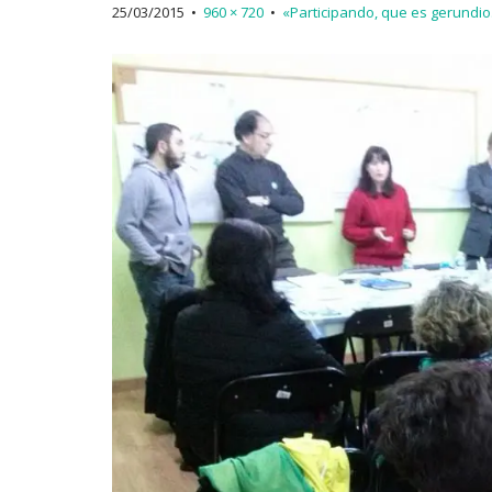
25/03/2015
•
960 × 720
•
«Participando, que es gerundio