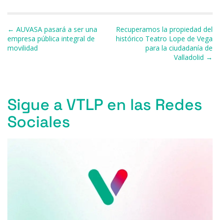
e
s
a
s
gr
l
p
b
k
d
A
a
ar
Navegación de entradas
← AUVASA pasará a ser una
Recuperamos la propiedad del
o
y
s
p
m
ti
empresa pública integral de
histórico Teatro Lope de Vega
movilidad
para la ciudadanía de
o
p
r
Valladolid →
k
Sigue a VTLP en las Redes
Sociales