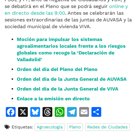
se debatirá en el Pleno que se podrá seguir
online y
en directo desde las 9:00
. Antes se celebrarán las
sesiones extraordinarias de las juntas de AUVASA y la
sociedad municipal de vivienda VIVA.
Moción para impulsar los sistemas
agroalimentarios locales frente a los riesgos
globales como recoge la ‘Declaración de
Valladolid’
Orden del día del Pleno del Pleno
Orden del día de la Junta General de AUVASA
Orden del día de la Junta General de VIVA
Enlace a la emisión en directo
F
X
Bl
T
W
T
E
C
a
u
h
h
el
m
o
Etiquetas:
Agroecología
Pleno
Redes de Ciudades
c
e
re
at
e
ai
m