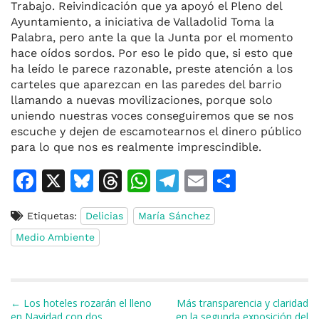
Trabajo. Reivindicación que ya apoyó el Pleno del
Ayuntamiento, a iniciativa de Valladolid Toma la
Palabra, pero ante la que la Junta por el momento
hace oídos sordos. Por eso le pido que, si esto que
ha leído le parece razonable, preste atención a los
carteles que aparezcan en las paredes del barrio
llamando a nuevas movilizaciones, porque solo
uniendo nuestras voces conseguiremos que se nos
escuche y dejen de escamotearnos el dinero público
para lo que nos es realmente imprescindible.
F
X
Bl
T
W
T
E
C
a
u
h
h
el
m
o
Etiquetas:
Delicias
María Sánchez
c
e
re
at
e
ai
m
Medio Ambiente
e
s
a
s
gr
l
p
b
k
d
A
a
ar
o
y
s
p
m
ti
Navegación de entradas
← Los hoteles rozarán el lleno
Más transparencia y claridad
o
p
r
en Navidad con dos
en la segunda exposición del