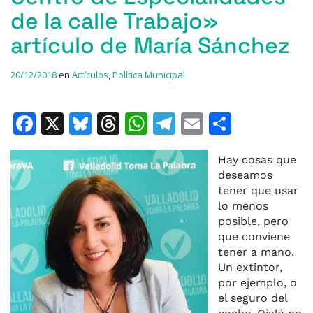
de la calle Trabajo»
artículo de María Sánchez
20/12/2018
en
Artículos
,
Política Municipal
F
X
Bl
T
W
T
E
C
a
u
h
h
el
m
o
Hay cosas que
c
e
re
at
e
ai
m
deseamos
e
s
a
s
gr
l
p
tener que usar
lo menos
b
k
d
A
a
ar
posible, pero
o
y
s
p
m
ti
que conviene
o
p
r
tener a mano.
Un extintor,
k
por ejemplo, o
el seguro del