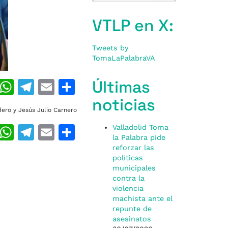
VTLP en X:
Tweets by
TomaLaPalabraVA
Últimas
T
W
T
E
C
h
h
el
m
o
noticias
ero y Jesús Julio Carnero
re
at
e
ai
m
T
W
T
E
C
Valladolid Toma
a
s
gr
l
p
la Palabra pide
h
h
el
m
o
d
A
a
ar
reforzar las
políticas
re
at
e
ai
m
s
p
m
ti
municipales
a
s
gr
l
p
contra la
p
r
violencia
d
A
a
ar
machista ante el
s
p
m
ti
repunte de
asesinatos