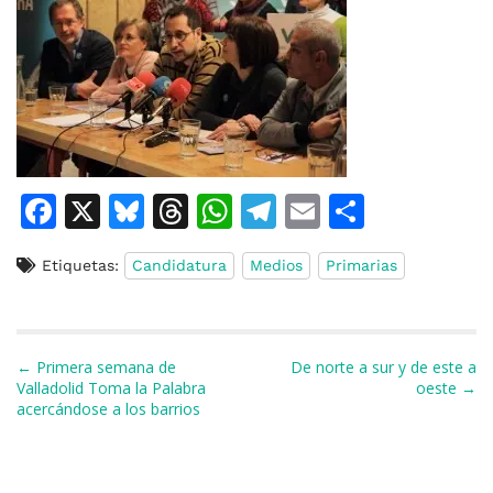
F
X
Bl
T
W
T
E
C
a
u
h
h
el
m
o
Etiquetas:
Candidatura
Medios
Primarias
c
e
re
at
e
ai
m
e
s
a
s
gr
l
p
b
k
d
A
a
ar
Navegación de entradas
← Primera semana de
De norte a sur y de este a
o
y
s
p
m
ti
Valladolid Toma la Palabra
oeste →
acercándose a los barrios
o
p
r
k