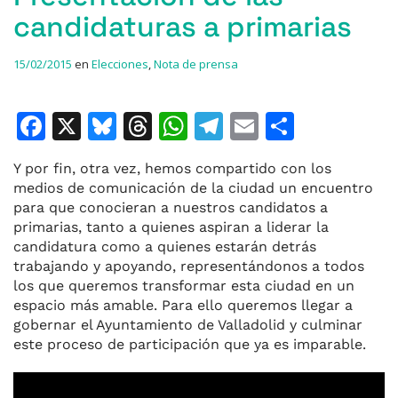
candidaturas a primarias
15/02/2015
en
Elecciones
,
Nota de prensa
F
X
Bl
T
W
T
E
C
a
u
h
h
el
m
o
Y por fin, otra vez, hemos compartido con los
c
e
re
at
e
ai
m
medios de comunicación de la ciudad un encuentro
e
s
a
s
gr
l
p
para que conocieran a nuestros candidatos a
primarias, tanto a quienes aspiran a liderar la
b
k
d
A
a
ar
candidatura como a quienes estarán detrás
o
y
s
p
m
ti
trabajando y apoyando, representándonos a todos
los que queremos transformar esta ciudad en un
o
p
r
espacio más amable. Para ello queremos llegar a
k
gobernar el Ayuntamiento de Valladolid y culminar
este proceso de participación que ya es imparable.