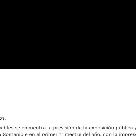
os.
ables se encuentra la previsión de la exposición pública 
 Sostenible en el primer trimestre del año, con la impres