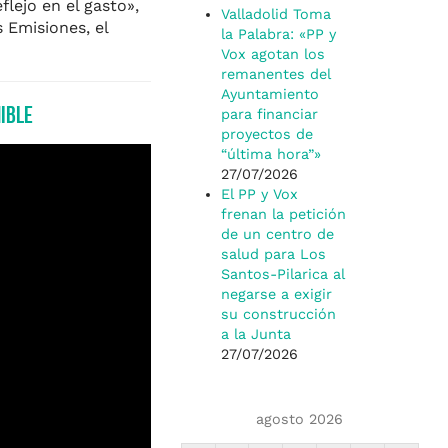
flejo en el gasto»,
Valladolid Toma
 Emisiones, el
la Palabra: «PP y
Vox agotan los
remanentes del
Ayuntamiento
ible
para financiar
proyectos de
“última hora”»
27/07/2026
El PP y Vox
frenan la petición
de un centro de
salud para Los
Santos-Pilarica al
negarse a exigir
su construcción
a la Junta
27/07/2026
agosto 2026