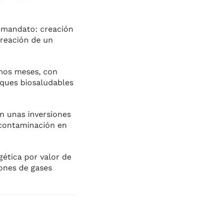
o mandato: creación
creación de un
imos meses, con
rques biosaludables
on unas inversiones
 contaminación en
gética por valor de
ones de gases