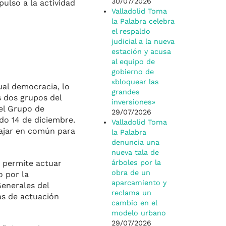
30/07/2026
pulso a la actividad
Valladolid Toma
la Palabra celebra
el respaldo
judicial a la nueva
estación y acusa
al equipo de
gobierno de
«bloquear las
ual democracia, lo
grandes
s dos grupos del
inversiones»
el Grupo de
29/07/2026
do 14 de diciembre.
Valladolid Toma
bajar en común para
la Palabra
denuncia una
nueva tala de
s permite actuar
árboles por la
obra de un
o por la
aparcamiento y
Generales del
reclama un
as de actuación
cambio en el
modelo urbano
29/07/2026