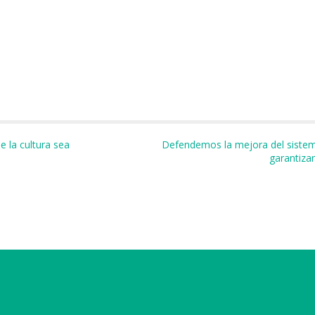
m
r
 la cultura sea
Defendemos la mejora del sistem
garantiza