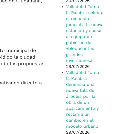
ipación Ciudadana,
30/07/2026
Valladolid Toma
la Palabra celebra
el respaldo
judicial a la nueva
estación y acusa
al equipo de
gobierno de
«bloquear las
sto municipal de
grandes
vidido la ciudad
inversiones»
ando las propuestas
29/07/2026
Valladolid Toma
la Palabra
ativa en directo a
denuncia una
nueva tala de
árboles por la
obra de un
aparcamiento y
reclama un
cambio en el
modelo urbano
29/07/2026