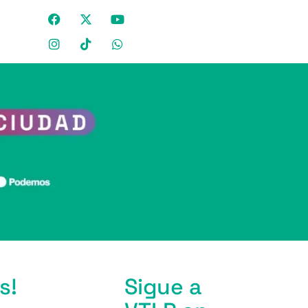
s!
Sigue a