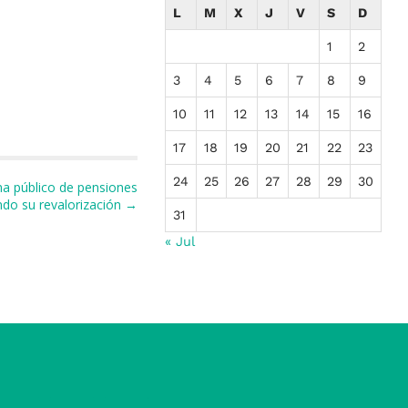
L
M
X
J
V
S
D
1
2
3
4
5
6
7
8
9
10
11
12
13
14
15
16
17
18
19
20
21
22
23
24
25
26
27
28
29
30
a público de pensiones
ndo su revalorización →
31
« Jul