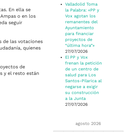
Valladolid Toma
as. En ella se
la Palabra: «PP y
s Ampas o en los
Vox agotan los
remanentes del
eda seguir
Ayuntamiento
para financiar
proyectos de
s de las votaciones
“última hora”»
iudadanía, quienes
27/07/2026
El PP y Vox
frenan la petición
royectos de
de un centro de
 y el resto están
salud para Los
Santos-Pilarica al
negarse a exigir
su construcción
a la Junta
27/07/2026
agosto 2026