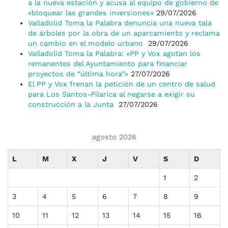
a la nueva estación y acusa al equipo de gobierno de
«bloquear las grandes inversiones»
29/07/2026
Valladolid Toma la Palabra denuncia una nueva tala
de árboles por la obra de un aparcamiento y reclama
un cambio en el modelo urbano
29/07/2026
Valladolid Toma la Palabra: «PP y Vox agotan los
remanentes del Ayuntamiento para financiar
proyectos de “última hora”»
27/07/2026
El PP y Vox frenan la petición de un centro de salud
para Los Santos-Pilarica al negarse a exigir su
construcción a la Junta
27/07/2026
agosto 2026
L
M
X
J
V
S
D
1
2
3
4
5
6
7
8
9
10
11
12
13
14
15
16