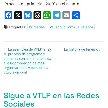
‘Proceso de primarias 2019’ en el asunto.
F
X
Bl
T
W
T
E
C
a
u
h
h
el
m
o
Etiquetas:
Primarias
Valladolid Toma la Palabra
c
e
re
at
e
ai
m
e
s
a
s
gr
l
p
b
k
d
A
a
ar
Navegación de entradas
← La asamblea de VTLP lanza
La fortuna de tenernos →
o
y
s
p
m
ti
su proceso de programa y
primarias con la mano tendida
o
p
r
a la incorporación de más
k
organizaciones y personas a
título individual
Sigue a VTLP en las Redes
Sociales