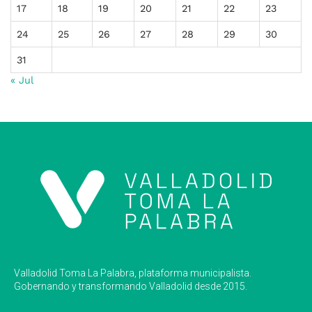
17
18
19
20
21
22
23
24
25
26
27
28
29
30
31
« Jul
Valladolid Toma La Palabra, plataforma municipalista.
Gobernando y transformando Valladolid desde 2015.