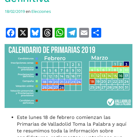
18/02/2019
en
Elecciones
F
X
Bl
T
W
T
E
C
a
u
h
h
el
m
o
c
e
re
at
e
ai
m
e
s
a
s
gr
l
p
b
k
d
A
a
ar
o
y
s
p
m
ti
o
p
r
k
Este lunes 18 de febrero comienzan las
Primarias de Valladolid Toma la Palabra y aquí
te resumimos toda la información sobre