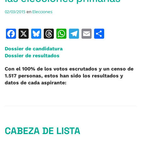
02/03/2015
en
Elecciones
F
X
Bl
T
W
T
E
C
a
u
h
h
el
m
o
Dossier de candidatura
c
e
re
at
e
ai
m
Dossier de resultados
e
s
a
s
gr
l
p
Con el 100% de los votos escrutados y un censo de
b
k
d
A
a
ar
1.517 personas, estos han sido los resultados y
o
y
s
p
m
ti
datos de cada aspirante:
o
p
r
k
CABEZA DE LISTA