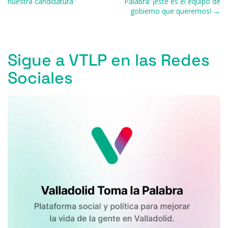
o
y
s
p
m
ti
nuestra candidatura
Palabra: ¡este es el equipo de
gobierno que queremos! →
o
p
r
k
Sigue a VTLP en las Redes
Sociales