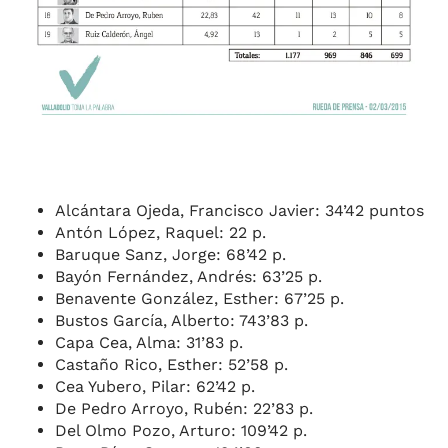
Alcántara Ojeda, Francisco Javier: 34’42 puntos
Antón López, Raquel: 22 p.
Baruque Sanz, Jorge: 68’42 p.
Bayón Fernández, Andrés: 63’25 p.
Benavente González, Esther: 67’25 p.
Bustos García, Alberto: 743’83 p.
Capa Cea, Alma: 31’83 p.
Castaño Rico, Esther: 52’58 p.
Cea Yubero, Pilar: 62’42 p.
De Pedro Arroyo, Rubén: 22’83 p.
Del Olmo Pozo, Arturo: 109’42 p.