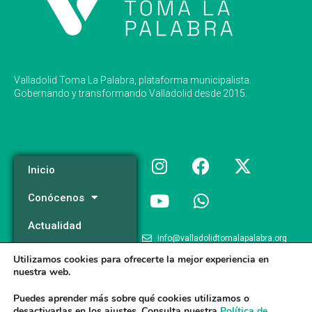
Valladolid Toma La Palabra, plataforma municipalista.
Gobernando y transformando Valladolid desde 2015.
Inicio
Conócenos
Actualidad
info@valladolidtomalapalabra.org
Programa
Utilizamos cookies para ofrecerte la mejor experiencia en
+34 983 426 124
nuestra web.
Participa
+34 681 981 537
Puedes aprender más sobre qué cookies utilizamos o
desactivarlas en los
ajustes
. Consulta nuestra
Política de