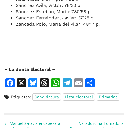
Sánchez Ávila, Víctor: 78’33 p.
Sánchez Esteban, María: 780’58 p.
Sánchez Fernández, Javier: 37’25 p.
Zancada Polo, María del Pilar: 48’17 p.
– La Junta Electoral –
F
X
Bl
T
W
T
E
C
a
u
h
h
el
m
o
Etiquetas:
Candidatura
Lista electoral
Primarias
c
e
re
at
e
ai
m
e
s
a
s
gr
l
p
b
k
d
A
a
ar
Navegación de entradas
← Manuel Saravia encabezará
Valladolid ha Tomado la