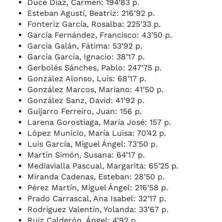
Duce Díaz, Carmen: 194’83 p.
Esteban Agustí, Beatriz: 216’92 p.
Fonteriz García, Rosalba: 225’33 p.
García Fernández, Francisco: 43’50 p.
García Galán, Fátima: 53’92 p.
García García, Ignacio: 38’17 p.
Gerbolés Sánches, Pablo: 247’75 p.
González Alonso, Luis: 68’17 p.
González Marcos, Mariano: 41’50 p.
González Sanz, David: 41’92 p.
Guijarro Ferreiro, Juan: 156 p.
Larena Gorostiaga, María José: 157 p.
López Municio, María Luisa: 70’42 p.
Luis García, Miguel Ángel: 73’50 p.
Martín Simón, Susana: 64’17 p.
Mediavialla Pascual, Margarita: 65’25 p.
Miranda Cadenas, Esteban: 28’50 p.
Pérez Martín, Miguel Ángel: 216’58 p.
Prado Carrascal, Ana Isabel: 32’17 p.
Rodríguez Valentín, Yolanda: 33’67 p.
Ruiz Calderón, Ángel: 4’92 p.