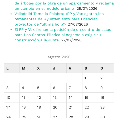
de árboles por la obra de un aparcamiento y reclama
un cambio en el modelo urbano
29/07/2026
Valladolid Toma la Palabra: «PP y Vox agotan los
remanentes del Ayuntamiento para financiar
proyectos de “última hora”»
27/07/2026
El PP y Vox frenan la petición de un centro de salud
para Los Santos-Pilarica al negarse a exigir su
construcción a la Junta
27/07/2026
agosto 2026
L
M
X
J
V
S
D
1
2
3
4
5
6
7
8
9
10
11
12
13
14
15
16
17
18
19
20
21
22
23
24
25
26
27
28
29
30