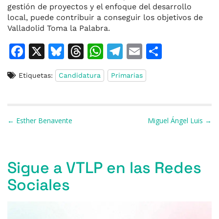
gestión de proyectos y el enfoque del desarrollo
local, puede contribuir a conseguir los objetivos de
Valladolid Toma la Palabra.
F
X
Bl
T
W
T
E
C
a
u
h
h
el
m
o
Etiquetas:
Candidatura
Primarias
c
e
re
at
e
ai
m
e
s
a
s
gr
l
p
b
k
d
A
a
ar
Navegación de entradas
← Esther Benavente
Miguel Ángel Luis →
o
y
s
p
m
ti
o
p
r
k
Sigue a VTLP en las Redes
Sociales