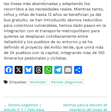
las líneas más abandonadas y adaptando los
recorridos a las necesidades reales. Mientras tanto,
niños y niñas de hasta 12 años se benefician ya del
bus gratuito, se han introducido abonos reducidos
para colectivos vulnerables, hemos dado pasos en la
integración con el transporte metropolitano para
quienes se desplazan cotidianamente entre
Valladolid y los pueblos de su entorno y se ha
definido el proyecto del Anillo Verde, que unirá más
de 24 pueblos con la capital, integrando más de 100
itinerarios peatonales y ciclistas.
F
X
Bl
T
W
T
E
C
a
u
h
h
el
m
o
Etiquetas:
Movilidad
Revista ¡Seguimos!
c
e
re
at
e
ai
m
e
s
a
s
gr
l
p
b
k
d
A
a
ar
Navegación de entradas
← Revista ¡Seguimos! |
Normas para la elección de
o
y
s
p
m
ti
Artículo nº 3 | ¡Feliz Agua
miembros del Grupo de