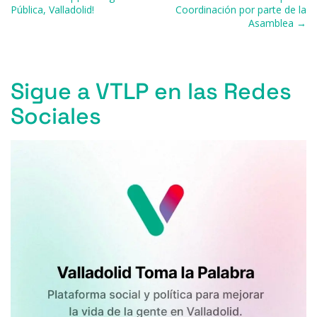
Pública, Valladolid!
Coordinación por parte de la
o
p
r
Asamblea →
k
Sigue a VTLP en las Redes
Sociales