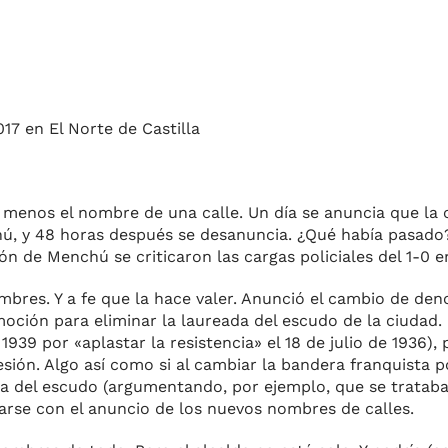
17 en El Norte de Castilla
m
r
 me­nos el nombre de una calle. Un día se anuncia que la 
hú, y 48 horas después se desanuncia. ¿Qué había pasado?
ión de Menchú se criticaron las cargas policiales del 1-0 e
nombres. Y a fe que la hace valer. Anunció el cambio de d
moción para eliminar la laureada del escudo de la ciudad
39 por «aplastar la resistencia» el 18 de julio de 1936),
ión. Algo así como si al cambiar la bandera franquista p
la del escudo (argumentando, por ejem­plo, que se trataba
iarse con el anuncio de los nuevos nombres de calles.