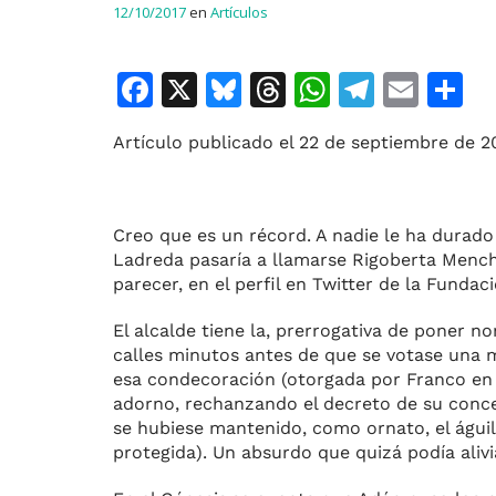
12/10/2017
en
Artículos
F
X
Bl
T
W
T
E
C
a
u
h
h
el
m
o
Artículo publicado el 22 de septiembre de 20
c
e
re
at
e
ai
e
s
a
s
gr
l
p
b
k
d
A
a
a
Creo que es un récord. A nadie le ha durado
o
y
s
p
m
ti
Ladreda pa­saría a llamarse Rigoberta Menc
parecer, en el perfil en Twitter de la Fundac
o
p
r
k
El alcalde tiene la, prerrogativa de poner 
calles mi­nutos antes de que se votase una 
esa condecoración (otorgada por Franco en 19
adorno, rechanzando el decreto de su conces
se hubiese mante­nido, como ornato, el águi
protegida). Un absurdo que quizá podía aliv