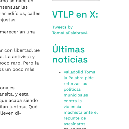
como se hace en
onsensuar las
VTLP en X:
r edifcios, calles
njustas.
Tweets by
e merecerían una
TomaLaPalabraVA
Últimas
r con libertad. Se
noticias
. La activista y
poco raro. Pero la
dos un poco más
Valladolid Toma
la Palabra pide
reforzar las
sonajes
políticas
nsita, y esta
municipales
 que acaba siendo
contra la
ilan juntos». Qué
violencia
machista ante el
lleven di­
repunte de
asesinatos