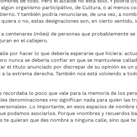
ombres de todo. Pero el alcalde no está solo. Y po­dría (
 algún organismo participátivo, de Cultura, o al menos c
erno. Y también po­dría renunciarse, de una vez, a nombra
uiera o no, estas designaciones son, en cierto sentido, i
ra a centenares (miles) de personas que probablemente s
ran en el callejero.
lle por hacer lo que de­bería esperarse que hiciera: actua
ro nunca se debería confiar en que se man­tuviese callada
tar el título anunciado por discrepar de su opinión es un 
o a la extrema derecha. También nos está vol­viendo a to
 recordaba lo poco que vale para la memoria de los per
es denomi­naciones «no significan nada para quien las tra
s personales». Lo importante, en esos espacios de nombre
 que podamos aso­ciarlos. Porque «nombres y recuer­dos ba
s te quieran que des nombre a nin­guna calle, sino que te 