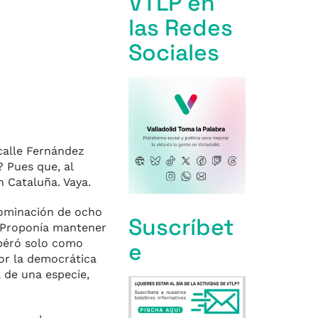
VTLP en
las Redes
Sociales
calle Fernández
 Pues que, al
n Cataluña. Vaya.
enominación de ocho
Suscríbet
. Proponía mantener
 péró solo como
e
or la democrática
 de una especie,