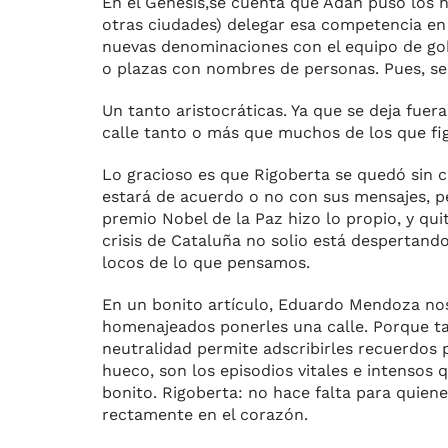
En el Génesis,se cuenta que Adán puso los n
otras ciuda­des) delegar esa competencia en
nuevas denominaciones con el equipo de gobi
o plazas con nombres de personas. Pues, se q
Un tanto aristocráticas. Ya que se deja fue
calle tanto o más que muchos de los que figu
Lo gracioso es que Rigoberta se quedó sin ca
estará de acuerdo o no con sus mensajes, pe
pre­mio Nobel de la Paz hizo lo propio, y qui
crisis de Cataluña no solio está despertand
locos de lo que pensamos.
En un bonito artículo, Eduardo Mendoza nos
homenajeados poner­les una calle. Porque tal
neutrali­dad permite adscribirles recuerdo
hueco, son los episodios vi­tales e intensos
bonito. Ri­goberta: no hace falta para quiene
rectamente en el corazón.